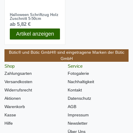
Halloween Schriftzug Holz
Zuschnitt 5-50cm
ab 5,82 €
Artikel anzeigen
Bütic® und Bütic GmbH® sind eingetragene Marken der Bütic
GmbH
Shop
Service
Zahlungsarten
Fotogalerie
Versandkosten
Nachhaltigkeit
Widerrufsrecht
Kontakt
Aktionen
Datenschutz
Warenkorb
AGB
Kasse
Impressum
Hilfe
Newsletter
Über Uns