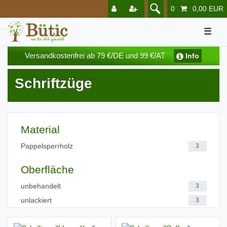
0
0,00 EUR
☰
Versandkostenfrei ab 79 €/DE und 99 €/AT
Info
Schriftzüge
Material
Pappelsperrholz
3
Oberfläche
unbehandelt
3
unlackiert
3