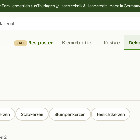
Familienbetrieb aus Thüringen
Lasertechnik & Handarbeit · Made in German
Restposten
Klemmbretter
Lifestyle
Deko
SALE
rzen
Stabkerzen
Stumpenkerzen
Teelichtkerzen
on 2