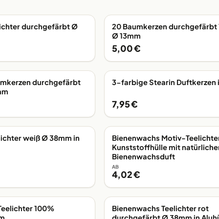
lichter durchgefärbt Ø
20 Baumkerzen durchgefärbt
AB LAGER
Ø 13mm
5,00 €
umkerzen durchgefärbt
3-farbige Stearin Duftkerzen 
AB LAGER
mm
7,95 €
lichter weiß Ø 38mm in
Bienenwachs Motiv-Teelichter
Kunststoffhülle mit natürlich
Bienenwachsduft
AB
4,02 €
eelichter 100%
Bienenwachs Teelichter rot
AB LAGER
mm
durchgefärbt Ø 38mm in Aluhü