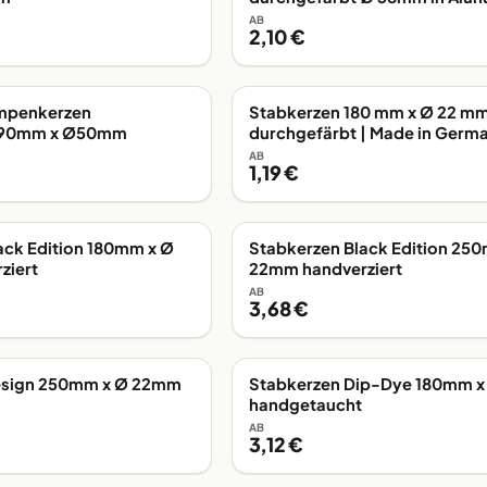
AB
2,10 €
mpenkerzen
Stabkerzen 180 mm x Ø 22 m
AB LAGER
t 90mm x Ø50mm
durchgefärbt | Made in Germ
AB
1,19 €
ack Edition 180mm x Ø
Stabkerzen Black Edition 25
AB LAGER
ziert
22mm handverziert
AB
3,68 €
esign 250mm x Ø 22mm
Stabkerzen Dip-Dye 180mm 
AB LAGER
handgetaucht
AB
3,12 €