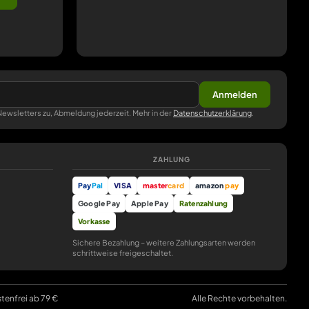
Anmelden
ewsletters zu, Abmeldung jederzeit. Mehr in der
Datenschutzerklärung
.
ZAHLUNG
Pay
Pal
VISA
master
card
amazon
pay
Google Pay
Apple Pay
Ratenzahlung
Vorkasse
Sichere Bezahlung – weitere Zahlungsarten werden
schrittweise freigeschaltet.
stenfrei ab 79 €
Alle Rechte vorbehalten.