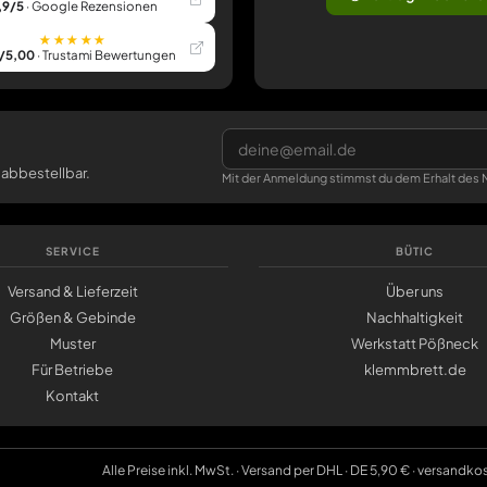
,9/5
· Google Rezensionen
★★★★★
/5,00
· Trustami Bewertungen
 abbestellbar.
Mit der Anmeldung stimmst du dem Erhalt des N
SERVICE
BÜTIC
Versand & Lieferzeit
Über uns
Größen & Gebinde
Nachhaltigkeit
Muster
Werkstatt Pößneck
Für Betriebe
klemmbrett.de
Kontakt
Alle Preise inkl. MwSt. · Versand per DHL · DE 5,90 € · versandko