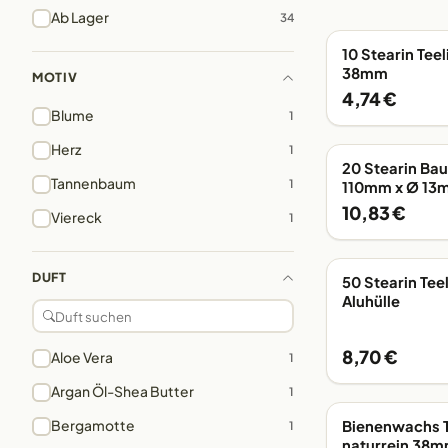
Ab Lager
34
10 Stearin Tee
AB LAGER
38mm
MOTIV
4,74 €
Blume
1
Herz
1
20 Stearin Ba
AB LAGER
Tannenbaum
1
110mm x Ø 13
10,83 €
Viereck
1
DUFT
50 Stearin Tee
AB LAGER
Aluhülle
8,70 €
Aloe Vera
1
Argan Öl-Shea Butter
1
Bergamotte
Bienenwachs T
1
AB LAGER
naturrein 38