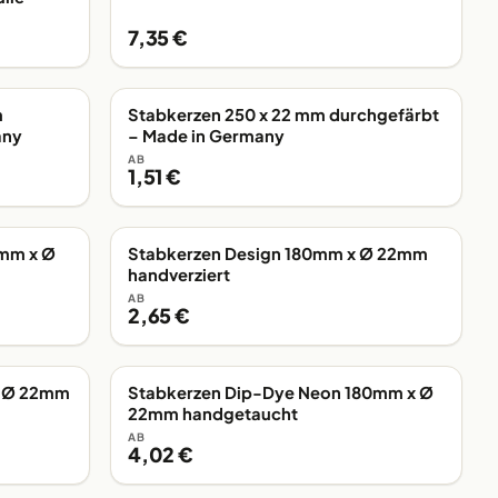
7,35 €
m
Stabkerzen 250 x 22 mm durchgefärbt
AB LAGER
any
– Made in Germany
AB
1,51 €
0mm x Ø
Stabkerzen Design 180mm x Ø 22mm
AB LAGER
handverziert
AB
2,65 €
x Ø 22mm
Stabkerzen Dip-Dye Neon 180mm x Ø
AB LAGER
22mm handgetaucht
AB
4,02 €