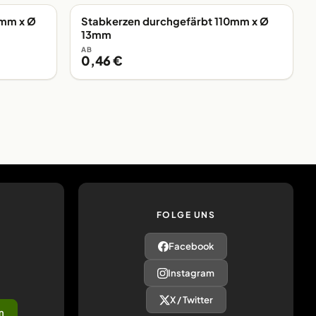
0mm x Ø
Stabkerzen durchgefärbt 110mm x Ø
AB LAGER
13mm
AB
0,46 €
FOLGE UNS
Facebook
Instagram
X / Twitter
n