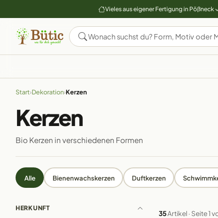
Vieles aus eigener Fertigung in Pößneck
Start
›
Dekoration
›
Kerzen
Kerzen
Bio Kerzen in verschiedenen Formen
Alle
Bienenwachskerzen
Duftkerzen
Schwimmke
HERKUNFT
35
Artikel · Seite 1 v