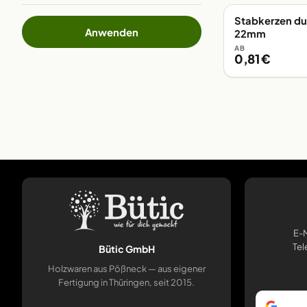
Stabkerzen d
AB LAGER
Anwenden
22mm
AB
0,81 €
E-M
Tel
Bütic GmbH
Holzwaren aus Pößneck — aus eigener
Fertigung in Thüringen, seit 2015.