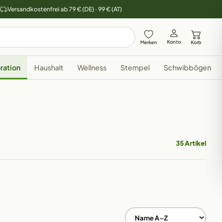
y
Versandkostenfrei ab 79 € (DE) · 99 € (AT)
Konto
Merken
Korb
ration
Haushalt
Wellness
Stempel
Schwibbögen
35 Artikel