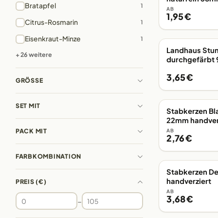
Bratapfel
1
AB
1,95 €
Citrus-Rosmarin
1
Eisenkraut-Minze
1
Landhaus Stu
AB LAGER
+ 26 weitere
durchgefärb
3,65 €
GRÖSSE
SET MIT
Stabkerzen Bl
AB LAGER
22mm handver
PACK MIT
AB
2,76 €
FARBKOMBINATION
Stabkerzen D
AB LAGER
handverziert
PREIS (€)
AB
3,68 €
–