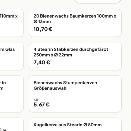
 110mm x
20 Bienenwachs Baumkerzen 100mm x
AB LAGER
Ø 13mm
10,70 €
im Glas
4 Stearin Stabkerzen durchgefärbt
AB LAGER
250mm x Ø 22mm
7,40 €
 in
Bienenwachs Stumpenkerzen
AB LAGER
em
Größenauswahl
AB
5,67 €
Kugelkerze aus Stearin Ø 80mm
AB LAGER
lle