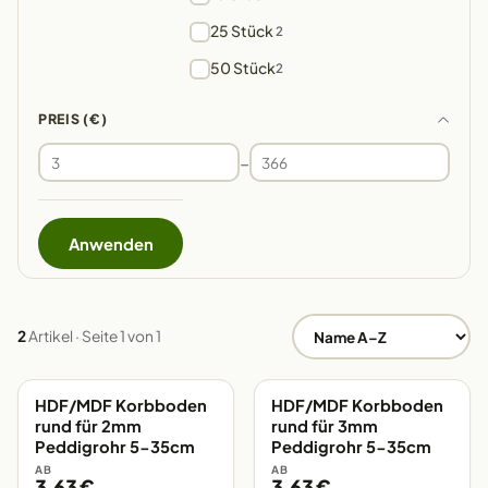
25 Stück
2
50 Stück
2
PREIS (€)
–
Anwenden
2
Artikel · Seite 1 von 1
HDF/MDF Korbboden
HDF/MDF Korbboden
EIGENE FERTIGUNG
EIGENE FERTIGUNG
rund für 2mm
rund für 3mm
Peddigrohr 5-35cm
Peddigrohr 5-35cm
AB
AB
3,63 €
3,63 €