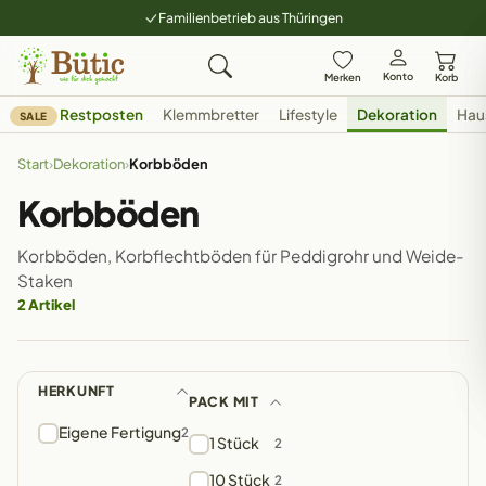
Familienbetrieb aus Thüringen
Konto
Merken
Korb
Restposten
Klemmbretter
Lifestyle
Dekoration
Hau
SALE
Start
›
Dekoration
›
Korbböden
Korbböden
Korbböden, Korbflechtböden für Peddigrohr und Weide-
Staken
2 Artikel
HERKUNFT
PACK MIT
Eigene Fertigung
2
1 Stück
2
10 Stück
2