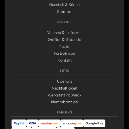
Haushalt & Küche
Stempel
SERVICE
Versand & Lieferzeit
Größen & Gebinde
Muster
Für Betriebe
Kontakt
BÜTIC
Über uns
Nachhaltigkeit
Werkstatt Pößneck
klemmbrett.de
ZAHLUNG
Pay
Pal
VISA
master
card
amazon
pay
Google Pay