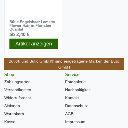
Bütic Engelshaar Lametta
Flower Hair in Floristen-
Qualität
ab 2,40 €
Artikel anzeigen
Bütic® und Bütic GmbH® sind eingetragene Marken der Bütic
GmbH
Shop
Service
Zahlungsarten
Fotogalerie
Versandkosten
Nachhaltigkeit
Widerrufsrecht
Kontakt
Aktionen
Datenschutz
Warenkorb
AGB
Kasse
Impressum