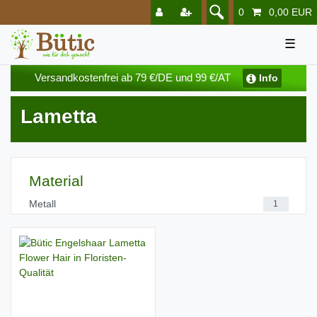
0
0,00 EUR
☰
Versandkostenfrei ab 79 €/DE und 99 €/AT
Info
Lametta
Material
Metall
1