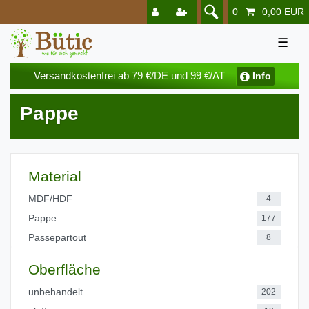
0
0,00 EUR
☰
Versandkostenfrei ab 79 €/DE und 99 €/AT
Info
Pappe
Material
MDF/HDF
4
Pappe
177
Passepartout
8
Oberfläche
unbehandelt
202