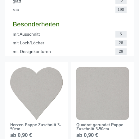
glatt
12
rau
190
Besonderheiten
mit Ausschnitt
5
mit Loch/Löcher
28
mit Designkonturen
29
Herzen Pappe Zuschnitt 3-
Quadrat gerundet Pappe
50cm
Zuschnitt 3-50cm
ab 0,90 €
ab 0,90 €