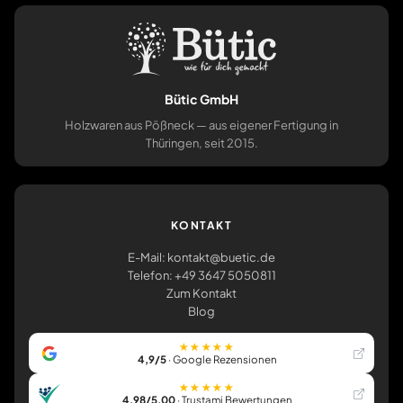
Bütic GmbH
Holzwaren aus Pößneck — aus eigener Fertigung in
Thüringen, seit 2015.
KONTAKT
E-Mail: kontakt@buetic.de
Telefon: +49 3647 5050811
Zum Kontakt
Blog
★★★★★
4,9/5
· Google Rezensionen
★★★★★
4,98/5,00
· Trustami Bewertungen