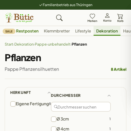
Familienbetrieb aus Thüringen
Konto
Merken
Korb
Restposten
Klemmbretter
Lifestyle
Dekoration
Hau
SALE
Start
›
Dekoration
›
Pappe
›
unbehandelt
›
Pflanzen
Pflanzen
Pappe Pflanzensilhuetten
8 Artikel
HERKUNFT
DURCHMESSER
Eigene Fertigung
8
Ø 3cm
1
Ø 4cm
1