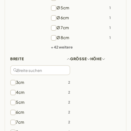
Ø 5cm
1
Ø 6cm
1
Ø 7cm
1
Ø 8cm
1
+ 42 weitere
BREITE
GRÖSSE
HÖHE
3cm
2
4cm
2
5cm
2
6cm
2
7cm
2