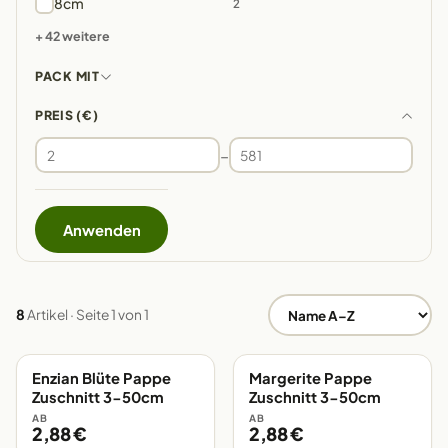
8cm
2
+ 42 weitere
PACK MIT
PREIS (€)
–
Anwenden
8
Artikel · Seite 1 von 1
Enzian Blüte Pappe
Margerite Pappe
EIGENE FERTIGUNG
EIGENE FERTIGUNG
Zuschnitt 3-50cm
Zuschnitt 3-50cm
AB
AB
2,88 €
2,88 €