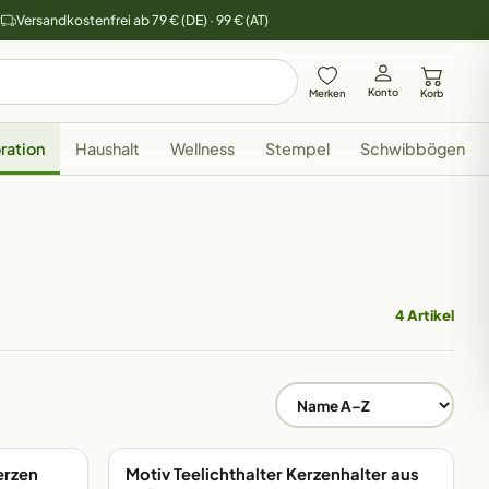
y
Versandkostenfrei ab 79 € (DE) · 99 € (AT)
Konto
Merken
Korb
ration
Haushalt
Wellness
Stempel
Schwibbögen
4 Artikel
erzen
Motiv Teelichthalter Kerzenhalter aus
EIGENE FERTIGUNG