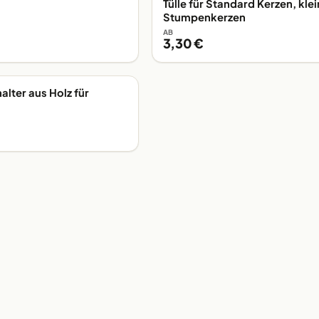
Tülle für Standard Kerzen, kle
Stumpenkerzen
AB
3,30 €
alter aus Holz für
G