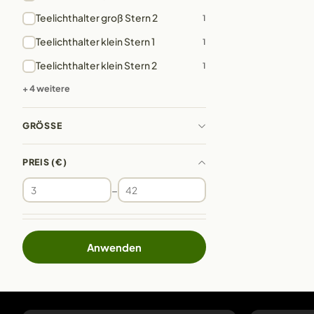
Teelichthalter groß Stern 2
1
Teelichthalter klein Stern 1
1
Teelichthalter klein Stern 2
1
+ 4 weitere
GRÖSSE
PREIS (€)
–
Anwenden