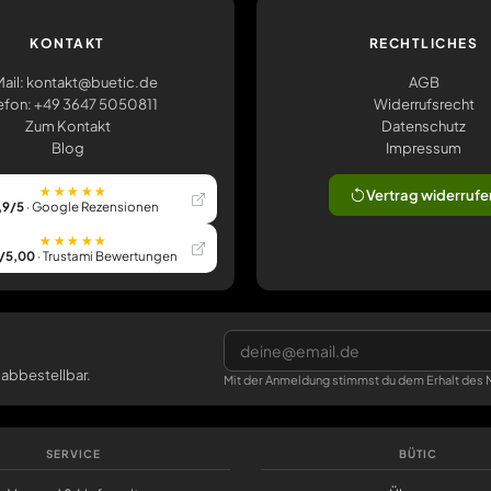
KONTAKT
RECHTLICHES
ail: kontakt@buetic.de
AGB
efon: +49 3647 5050811
Widerrufsrecht
Zum Kontakt
Datenschutz
Blog
Impressum
★★★★★
Vertrag widerrufe
,9/5
· Google Rezensionen
★★★★★
/5,00
· Trustami Bewertungen
 abbestellbar.
Mit der Anmeldung stimmst du dem Erhalt des N
SERVICE
BÜTIC