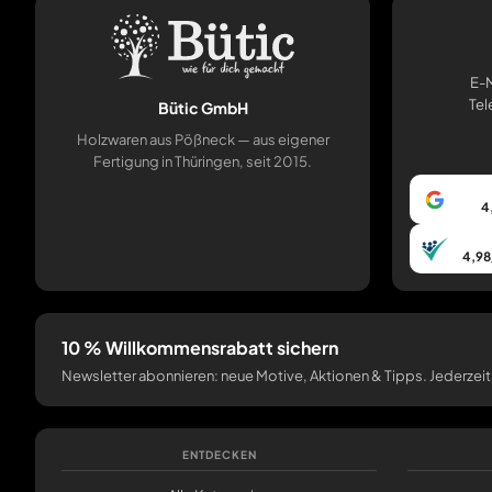
E-M
Tel
Bütic GmbH
Holzwaren aus Pößneck — aus eigener
Fertigung in Thüringen, seit 2015.
4
4,98
10 % Willkommensrabatt sichern
Newsletter abonnieren: neue Motive, Aktionen & Tipps. Jederzeit
ENTDECKEN