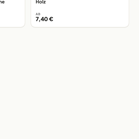
ine
Holz
AB
7,40 €