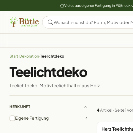
Vieles aus eigener Fertigung in Pößneck
Start
›
Dekoration
›
Teelichtdeko
Teelichtdeko
Teelichtdeko, Motivteelichthalter aus Holz
HERKUNFT
4
Artikel · Seite 1 vo
Eigene Fertigung
3
Herz Teelichth
EIGENE FERTIGUN