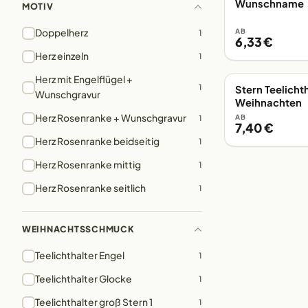
Wunschname
MOTIV
Doppelherz
AB
1
6,33 €
Herz einzeln
1
Herz mit Engelflügel +
1
Stern Teelichth
EIGENE FERTIGUN
Wunschgravur
Weihnachten
Herz Rosenranke + Wunschgravur
1
AB
7,40 €
Herz Rosenranke beidseitig
1
Herz Rosenranke mittig
1
Herz Rosenranke seitlich
1
WEIHNACHTSSCHMUCK
Teelichthalter Engel
1
Teelichthalter Glocke
1
Teelichthalter groß Stern 1
1