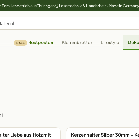
Familienbetrieb aus Thüringen
Lasertechnik & Handarbeit · Made in German
Restposten
Klemmbretter
Lifestyle
Deko
SALE
n 1
alter Liebe aus Holz mit
Kerzenhalter Silber 30mm - K
G