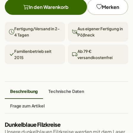
In den Warenkorb
Merken
Fertigung/Versand in 2–
Aus eigener Fertigung in
4 Tagen
Pößneck
Familienbetrieb seit
Ab 79 €
2015
versandkostenfrei
Beschreibung
Technische Daten
Frage zum Artikel
Dunkelblaue Filzkreise
Unsere dunkelblauen Filzkreise werden mit dem Laser