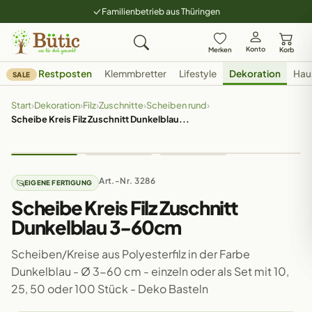
Familienbetrieb aus Thüringen
Konto
Merken
Korb
Restposten
Klemmbretter
Lifestyle
Dekoration
Hau
SALE
Start
›
Dekoration
›
Filz
›
Zuschnitte
›
Scheiben rund
›
Scheibe Kreis Filz Zuschnitt Dunkelblau...
Art.-Nr. 3286
EIGENE FERTIGUNG
Scheibe Kreis Filz Zuschnitt
Dunkelblau 3-60cm
Scheiben/Kreise aus Polyesterfilz in der Farbe
Dunkelblau - Ø 3-60 cm - einzeln oder als Set mit 10,
25, 50 oder 100 Stück - Deko Basteln