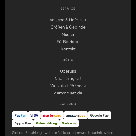
SERVICE
Versand & Lieferzeit
Größen & Gebinde
Muster
Für Betriebe
Kontakt
BÜTIC
Über uns
Nachhaltigkeit
Werkstatt Pößneck
klemmbrett.de
ZAHLUNG
Pay
Pal
VISA
master
card
amazon
pay
Google Pay
Apple Pay
Ratenzahlung
Vorkasse
Sichere Bezahlung – weitere Zahlungsarten werden schrittweise