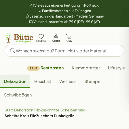
Vieles aus eigener Fertigung in Pößneck
Familienbetrieb aus Thüringen
Lasertechnik & Handarbeit · Made in Germany
Versandkostenfrei ab 79 € (DE) · 99 € (AT)
Konto
Merken
Korb
Restposten
Klemmbretter
Lifestyle
SALE
Dekoration
Haushalt
Wellness
Stempel
Schwibbögen
Start
›
Dekoration
›
Filz
›
Zuschnitte
›
Scheiben rund
›
Scheibe Kreis Filz Zuschnitt Dunkelgrün...