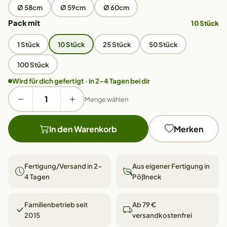
Ø 58cm
Ø 59cm
Ø 60cm
Pack mit
10 Stück
1 Stück
10 Stück
25 Stück
50 Stück
100 Stück
Wird für dich gefertigt · in 2–4 Tagen bei dir
Menge wählen
In den Warenkorb
Merken
Fertigung/Versand in 2–
Aus eigener Fertigung in
4 Tagen
Pößneck
Familienbetrieb seit
Ab 79 €
2015
versandkostenfrei