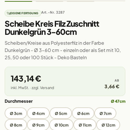
Art.-Nr. 3287
EIGENE FERTIGUNG
Scheibe Kreis Filz Zuschnitt
Dunkelgrün 3-60cm
Scheiben/Kreise aus Polyesterfilz in der Farbe
Dunkelgrün - Ø 3-60 cm - einzeln oder als Set mit 10,
25, 50 oder 100 Stück - Deko Basteln
143,14 €
AB
3,66 €
inkl. MwSt. · zzgl. Versand
Durchmesser
Ø 47cm
Ø 3cm
Ø 4cm
Ø 5cm
Ø 6cm
Ø 7cm
Ø 8cm
Ø 9cm
Ø 10cm
Ø 11cm
Ø 12cm