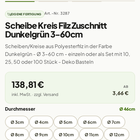
Art.-Nr. 3287
EIGENE FERTIGUNG
Scheibe Kreis Filz Zuschnitt
Dunkelgrün 3-60cm
Scheiben/Kreise aus Polyesterfilz in der Farbe
Dunkelgrün - Ø 3-60 cm - einzeln oder als Set mit 10,
25, 50 oder 100 Stück - Deko Basteln
138,81 €
AB
3,66 €
inkl. MwSt. · zzgl. Versand
Durchmesser
Ø 46cm
Ø 3cm
Ø 4cm
Ø 5cm
Ø 6cm
Ø 7cm
Ø 8cm
Ø 9cm
Ø 10cm
Ø 11cm
Ø 12cm