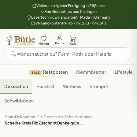
Vieles aus eigener Fertigung in Pößneck
Familienbetrieb aus Thüringen
Lasertechnik & Handarbeit · Made in Germany
Versandkostenfrei ab 79 € (DE) · 99 € (AT)
Konto
Merken
Korb
Restposten
Klemmbretter
Lifestyle
SALE
Dekoration
Haushalt
Wellness
Stempel
Schwibbögen
Start
›
Dekoration
›
Filz
›
Zuschnitte
›
Scheiben rund
›
Scheibe Kreis Filz Zuschnitt Dunkelgrün...