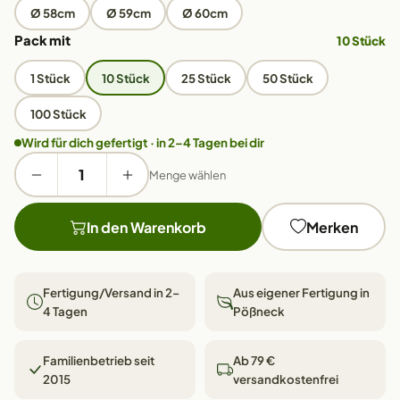
Ø 58cm
Ø 59cm
Ø 60cm
Pack mit
10 Stück
1 Stück
10 Stück
25 Stück
50 Stück
100 Stück
Wird für dich gefertigt · in 2–4 Tagen bei dir
Menge wählen
In den Warenkorb
Merken
Fertigung/Versand in 2–
Aus eigener Fertigung in
4 Tagen
Pößneck
Familienbetrieb seit
Ab 79 €
2015
versandkostenfrei