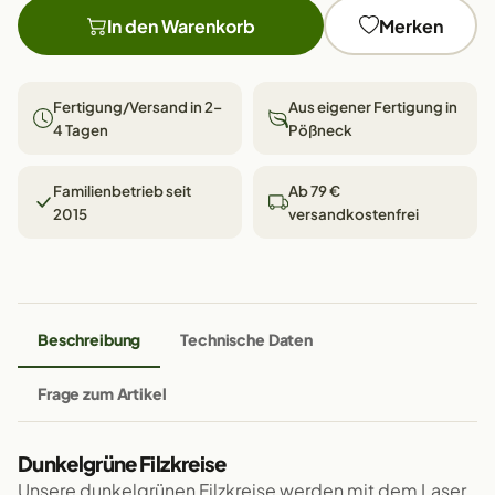
In den Warenkorb
Merken
Fertigung/Versand in 2–
Aus eigener Fertigung in
4 Tagen
Pößneck
Familienbetrieb seit
Ab 79 €
2015
versandkostenfrei
Beschreibung
Technische Daten
Frage zum Artikel
Dunkelgrüne Filzkreise
Unsere dunkelgrünen Filzkreise werden mit dem Laser