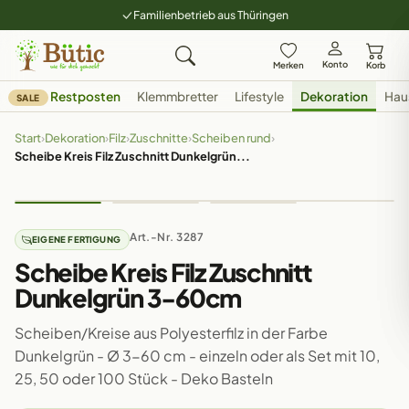
Familienbetrieb aus Thüringen
Konto
Merken
Korb
Restposten
Klemmbretter
Lifestyle
Dekoration
Hau
SALE
Start
›
Dekoration
›
Filz
›
Zuschnitte
›
Scheiben rund
›
Scheibe Kreis Filz Zuschnitt Dunkelgrün...
Art.-Nr. 3287
EIGENE FERTIGUNG
Scheibe Kreis Filz Zuschnitt
Dunkelgrün 3-60cm
Scheiben/Kreise aus Polyesterfilz in der Farbe
Dunkelgrün - Ø 3-60 cm - einzeln oder als Set mit 10,
25, 50 oder 100 Stück - Deko Basteln