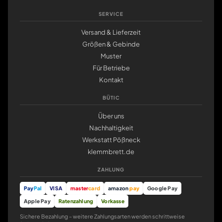
SERVICE
Versand & Lieferzeit
Größen & Gebinde
Muster
Für Betriebe
Kontakt
BÜTIC
Über uns
Nachhaltigkeit
Werkstatt Pößneck
klemmbrett.de
ZAHLUNG
Pay
Pal
VISA
master
card
amazon
pay
Google Pay
Apple Pay
Ratenzahlung
Vorkasse
Sichere Bezahlung – weitere Zahlungsarten werden schrittweise