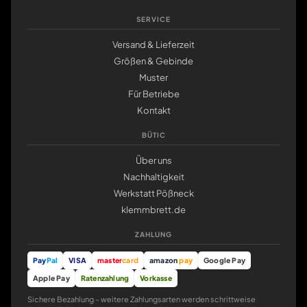
SERVICE
Versand & Lieferzeit
Größen & Gebinde
Muster
Für Betriebe
Kontakt
BÜTIC
Über uns
Nachhaltigkeit
Werkstatt Pößneck
klemmbrett.de
ZAHLUNG
Pay
Pal
VISA
master
card
amazon
pay
Google Pay
Apple Pay
Ratenzahlung
Vorkasse
Sichere Bezahlung – weitere Zahlungsarten werden schrittweise