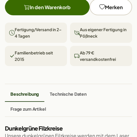
In den Warenkorb
Merken
Fertigung/Versand in 2–
Aus eigener Fertigung in
4 Tagen
Pößneck
Familienbetrieb seit
Ab 79 €
2015
versandkostenfrei
Beschreibung
Technische Daten
Frage zum Artikel
Dunkelgrüne Filzkreise
Unsere dunkelgrünen Filzkreise werden mit dem Laser