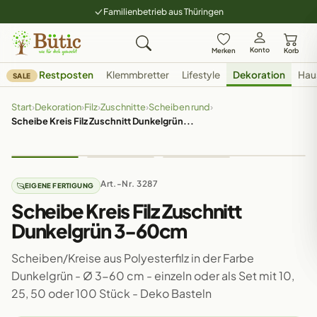
Familienbetrieb aus Thüringen
Konto
Merken
Korb
Restposten
Klemmbretter
Lifestyle
Dekoration
Hau
SALE
Start
›
Dekoration
›
Filz
›
Zuschnitte
›
Scheiben rund
›
Scheibe Kreis Filz Zuschnitt Dunkelgrün...
Art.-Nr. 3287
EIGENE FERTIGUNG
Scheibe Kreis Filz Zuschnitt
Dunkelgrün 3-60cm
Scheiben/Kreise aus Polyesterfilz in der Farbe
Dunkelgrün - Ø 3-60 cm - einzeln oder als Set mit 10,
25, 50 oder 100 Stück - Deko Basteln