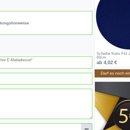
itungshinweise
Scheibe Kreis Filz 
60cm
Ihre E-Mailadresse*
ab 4,02 €
Darf es noch ei