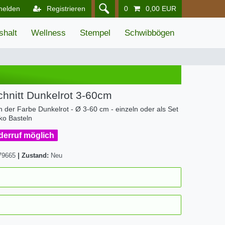
melden
Registrieren
0
0,00 EUR
shalt
Wellness
Stempel
Schwibbögen
chnitt Dunkelrot 3-60cm
in der Farbe Dunkelrot - Ø 3-60 cm - einzeln oder als Set
ko Basteln
iderruf möglich
79665
|
Zustand:
Neu