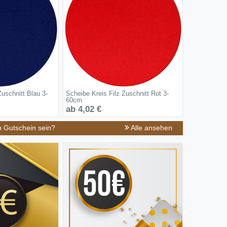
Zuschnitt Blau 3-
Scheibe Kreis Filz Zuschnitt Rot 3-
60cm
ab 4,02 €
n Gutschein sein?
Alle ansehen