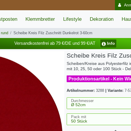
An
tposten
Klemmbretter
Lifestyle
Dekoration
Hau
 rund
Scheibe Kreis Filz Zuschnitt Dunkelrot 3-60cm
Versandkostenfrei ab 79 €/DE und 99 €/AT
Info
Scheibe Kreis Filz Zus
Scheiben/Kreise aus Polyesterfilz 
mit 10, 25, 50 oder 100 Stück - De
Produktionsartikel - Kein W
Artikelnummer:
3288
|
Variante:
7-5
Durchmesser
Pack mit