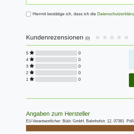
Hiermit bestätige ich, dass ich die
Daten­schutz­erklär
Kundenrezensionen
(0)
0
5
0
4
0
3
0
2
0
1
Angaben zum Hersteller
EU-Verantwortlicher: Bütic GmbH, Bahnhofstr. 12, 07381 Pö