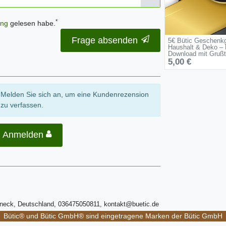
*
ung
gelesen habe.
Frage absenden
5€ Bütic Geschenkg
Haushalt & Deko – 
Download mit Grußt
5,00 €
Melden Sie sich an, um eine Kundenrezension
zu verfassen.
Anmelden
ßneck, Deutschland, 036475050811, kontakt@buetic.de
Bütic® und Bütic GmbH® sind eingetragene Marken der Bütic GmbH