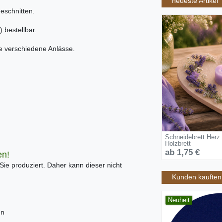
neueste Artikel
eschnitten.
 bestellbar.
ele verschiedene Anlässe.
Schneidebrett Herz
Holzbrett
ab 1,75 €
en!
 Sie produziert. Daher kann dieser nicht
Kunden kauften 
Neuheit
en