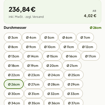
236,84 €
AB
4,02 €
inkl. MwSt. · zzgl. Versand
Durchmesser
Ø 26cm
Ø 3cm
Ø 4cm
Ø 5cm
Ø 6cm
Ø 7cm
Ø 8cm
Ø 9cm
Ø 10cm
Ø 11cm
Ø 12cm
Ø 13cm
Ø 14cm
Ø 15cm
Ø 16cm
Ø 17cm
Ø 18cm
Ø 19cm
Ø 20cm
Ø 21cm
Ø 22cm
Ø 23cm
Ø 24cm
Ø 25cm
Ø 26cm
Ø 27cm
Ø 28cm
Ø 29cm
Ø 30cm
Ø 31cm
Ø 32cm
Ø 33cm
Ø 34cm
Ø 35cm
Ø 36cm
Ø 37cm