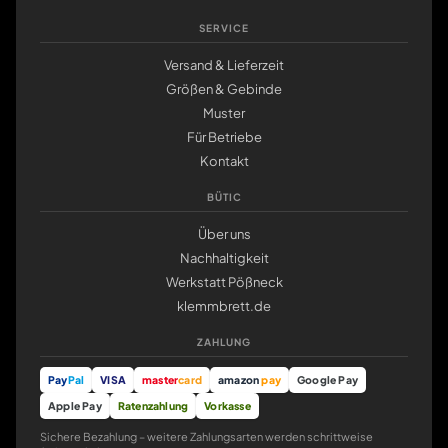
SERVICE
Versand & Lieferzeit
Größen & Gebinde
Muster
Für Betriebe
Kontakt
BÜTIC
Über uns
Nachhaltigkeit
Werkstatt Pößneck
klemmbrett.de
ZAHLUNG
Pay
Pal
VISA
master
card
amazon
pay
Google Pay
Apple Pay
Ratenzahlung
Vorkasse
Sichere Bezahlung – weitere Zahlungsarten werden schrittweise