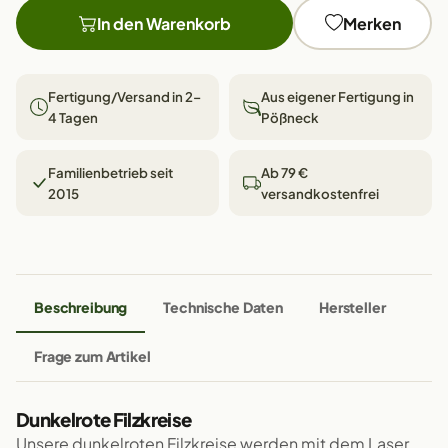
In den Warenkorb
Merken
Fertigung/Versand in 2–
Aus eigener Fertigung in
4 Tagen
Pößneck
Familienbetrieb seit
Ab 79 €
2015
versandkostenfrei
Beschreibung
Technische Daten
Hersteller
Frage zum Artikel
Dunkelrote Filzkreise
Unsere dunkelroten Filzkreise werden mit dem Laser