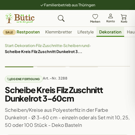
Familienbetrieb aus Thüringen
Konto
Merken
Korb
Restposten
Klemmbretter
Lifestyle
Dekoration
Hau
SALE
Start
›
Dekoration
›
Filz
›
Zuschnitte
›
Scheiben rund
›
Scheibe Kreis Filz Zuschnitt Dunkelrot 3...
Art.-Nr. 3288
EIGENE FERTIGUNG
Scheibe Kreis Filz Zuschnitt
Dunkelrot 3-60cm
Scheiben/Kreise aus Polyesterfilz in der Farbe
Dunkelrot - Ø 3-60 cm - einzeln oder als Set mit 10, 25,
50 oder 100 Stück - Deko Basteln