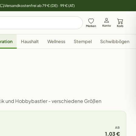
y
Versandkostenfrei ab 79 € (DE) · 99 € (AT)
Konto
Merken
Korb
ration
Haushalt
Wellness
Stempel
Schwibbögen
istik und Hobbybastler - verschiedene Größen
AB
1,03 €