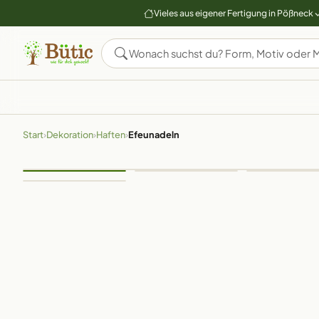
Vieles aus eigener Fertigung in Pößneck
Start
›
Dekoration
›
Haften
›
Efeunadeln