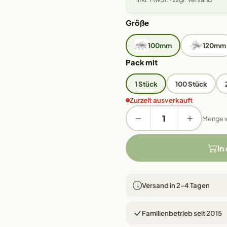
Größe
100mm
120mm
Pack mit
1 Stück
100 Stück
Zurzeit ausverkauft
Menge 
In
Versand in 2–4 Tagen
Familienbetrieb seit 2015