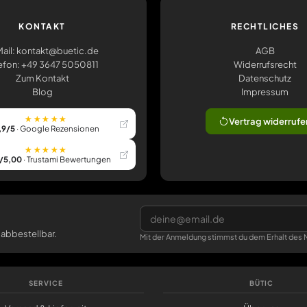
KONTAKT
RECHTLICHES
ail: kontakt@buetic.de
AGB
efon: +49 3647 5050811
Widerrufsrecht
Zum Kontakt
Datenschutz
Blog
Impressum
★★★★★
Vertrag widerrufe
,9/5
· Google Rezensionen
★★★★★
/5,00
· Trustami Bewertungen
 abbestellbar.
Mit der Anmeldung stimmst du dem Erhalt des N
SERVICE
BÜTIC