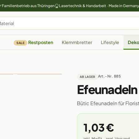
Familienbetrieb aus Thüringen
Lasertechnik & Handarbeit · Made in German
Restposten
Klemmbretter
Lifestyle
Deko
SALE
Art.-Nr. 885
AB LAGER
Efeunadeln
Bütic Efeunadeln für Flor
1,03 €
inkl. MwSt. · zzgl. Versand