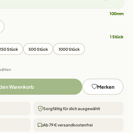
100mm
1 Stück
250 Stück
500 Stück
1000 Stück
wählen
 den Warenkorb
Merken
Sorgfältig für dich ausgewählt
Ab 79 € versandkostenfrei