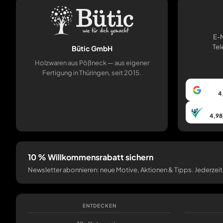
E-M
Tel
Bütic GmbH
Holzwaren aus Pößneck — aus eigener
Fertigung in Thüringen, seit 2015.
4
4,98
10 % Willkommensrabatt sichern
Newsletter abonnieren: neue Motive, Aktionen & Tipps. Jederzeit
ENTDECKEN