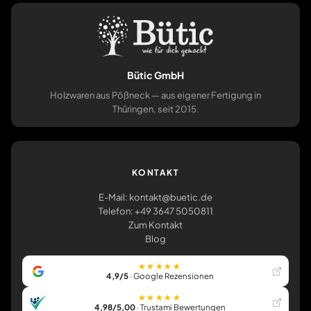
Bütic GmbH
Holzwaren aus Pößneck — aus eigener Fertigung in
Thüringen, seit 2015.
KONTAKT
E-Mail: kontakt@buetic.de
Telefon: +49 3647 5050811
Zum Kontakt
Blog
★★★★★
4,9/5
· Google Rezensionen
★★★★★
4,98/5,00
· Trustami Bewertungen