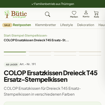
Familienbetrieb aus Thüringen
Konto
Merken
Korb
Restposten
Klemmbretter
Lifestyle
Dekoration
Hau
SALE
Start
›
Stempel
›
Stempelkissen
›
COLOP Ersatzkissen Dreieck T45 Ersatz-St...
Art.-Nr. 191
AB LAGER
COLOP Ersatzkissen Dreieck T45
Ersatz-Stempelkissen
COLOP Ersatzkissen für Dreieck T45 Ersatz-
Stempelkissen in verschiedenen Farben