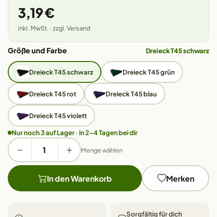
3,19 €
inkl. MwSt. · zzgl. Versand
Größe und Farbe
Dreieck T45 schwarz
Dreieck T45 schwarz
Dreieck T45 grün
Dreieck T45 rot
Dreieck T45 blau
Dreieck T45 violett
Nur noch 3 auf Lager · in 2–4 Tagen bei dir
Menge wählen
In den Warenkorb
Merken
Sorgfältig für dich