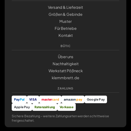
Versand & Lieferzeit
Größen & Gebinde
Muster
Für Betriebe
Kontakt
BÜTIC
Über uns
Nachhaltigkeit
Werkstatt Pößneck
klemmbrett.de
ZAHLUNG
Pay
Pal
VISA
master
card
amazon
pay
Google Pay
Apple Pay
Ratenzahlung
Vorkasse
Sichere Bezahlung – weitere Zahlungsarten werden schrittweise
freigeschaltet.