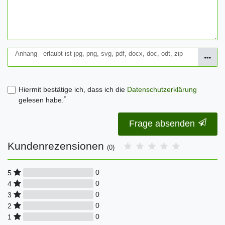
Anhang - erlaubt ist jpg, png, svg, pdf, docx, doc, odt, zip
Hiermit bestätige ich, dass ich die
Daten­schutz­erklärung
*
gelesen habe.
Frage absenden
Kundenrezensionen
(0)
0
5
0
4
0
3
0
2
0
1