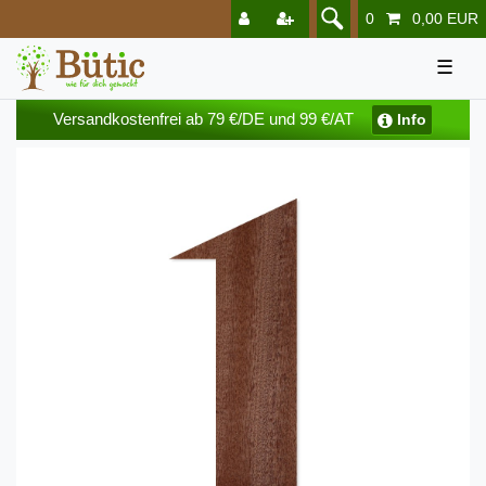
0
0,00 EUR
☰
Versandkostenfrei ab 79 €/DE und 99 €/AT
Info