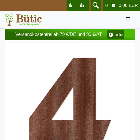
0
0,00 EUR
☰
Versandkostenfrei ab 79 €/DE und 99 €/AT
Info