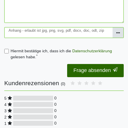
Anhang - erlaubt ist jpg, png, svg, pdf, docx, doc, odt, zip
Hiermit bestätige ich, dass ich die
Daten­schutz­erklärung
*
gelesen habe.
Frage absenden
Kundenrezensionen
(0)
0
5
0
4
0
3
0
2
0
1