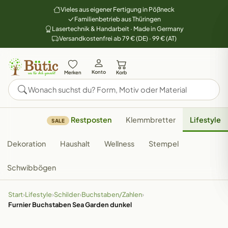
Vieles aus eigener Fertigung in Pößneck
Familienbetrieb aus Thüringen
Lasertechnik & Handarbeit · Made in Germany
Versandkostenfrei ab 79 € (DE) · 99 € (AT)
Konto
Merken
Korb
Restposten
Klemmbretter
Lifestyle
SALE
Dekoration
Haushalt
Wellness
Stempel
Schwibbögen
Start
›
Lifestyle
›
Schilder
›
Buchstaben/Zahlen
›
Furnier Buchstaben Sea Garden dunkel