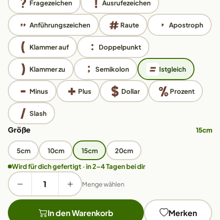
Fragezeichen
Ausrufezeichen
Anführungszeichen
Raute
Apostroph
Klammer auf
Doppelpunkt
Klammer zu
Semikolon
Istgleich
Minus
Plus
Dollar
Prozent
Slash
Größe
15cm
5cm
10cm
15cm
20cm
Wird für dich gefertigt · in 2–4 Tagen bei dir
Menge wählen
In den Warenkorb
Merken