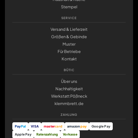
Stempel
SERVICE
Versand & Lieferzeit
Größen & Gebinde
Muster
Für Betriebe
Kontakt
BÜTIC
Über uns
Nachhaltigkeit
Werkstatt Pößneck
klemmbrett.de
ZAHLUNG
Pay
Pal
VISA
master
card
amazon
pay
Google Pay
Apple Pay
Ratenzahlung
Vorkasse