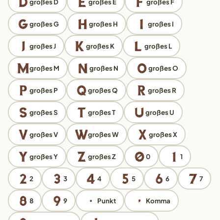
großes D
großes E
großes F
großes G
großes H
großes I
großes J
großes K
großes L
großes M
großes N
großes O
großes P
großes Q
großes R
großes S
großes T
großes U
großes V
großes W
großes X
großes Y
großes Z
0
1
2
3
4
5
6
7
8
9
Punkt
Komma