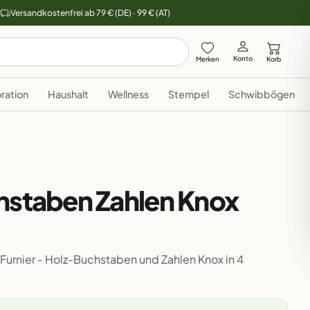
y
Versandkostenfrei ab 79 € (DE) · 99 € (AT)
Konto
Merken
Korb
ration
Haushalt
Wellness
Stempel
Schwibbögen
hstaben Zahlen Knox
 Furnier - Holz-Buchstaben und Zahlen Knox in 4