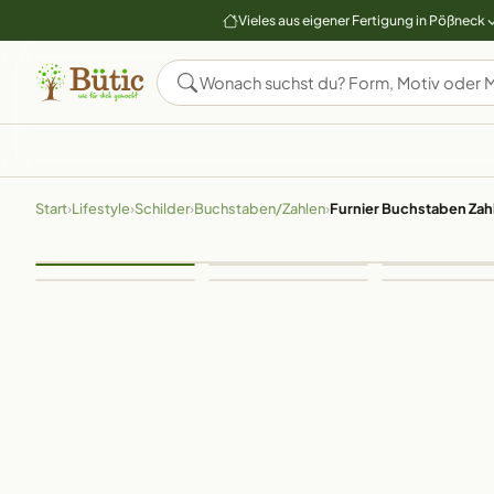
Vieles aus eigener Fertigung in Pößneck
Start
›
Lifestyle
›
Schilder
›
Buchstaben/Zahlen
›
Furnier Buchstaben Zah