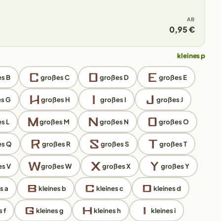
AB
0,95 €
kleines p
s B
großes C
großes D
großes E
s G
großes H
großes I
großes J
s L
großes M
großes N
großes O
es Q
großes R
großes S
großes T
s V
großes W
großes X
großes Y
s a
kleines b
kleines c
kleines d
 f
kleines g
kleines h
kleines i