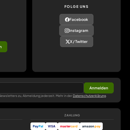
FOLGE UNS
Facebook
Instagram
X / Twitter
n
Anmelden
ewsletters zu, Abmeldung jederzeit. Mehr in der
Datenschutzerklärung
.
ZAHLUNG
Pay
Pal
VISA
master
card
amazon
pay