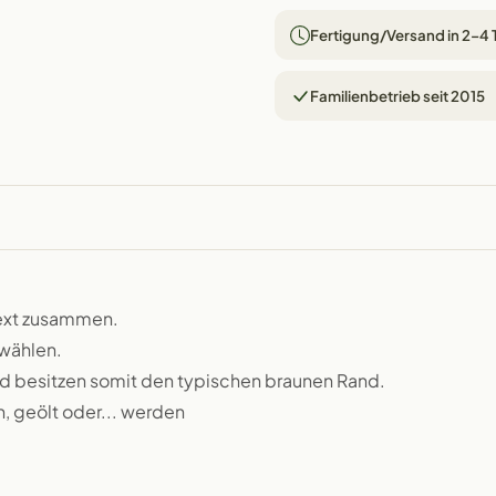
Fertigung/Versand in 2–4
Familienbetrieb seit 2015
text zusammen.
wählen.
d besitzen somit den typischen braunen Rand.
n, geölt oder... werden