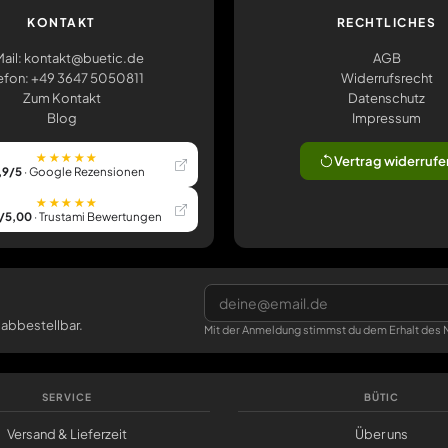
KONTAKT
RECHTLICHES
ail: kontakt@buetic.de
AGB
efon: +49 3647 5050811
Widerrufsrecht
Zum Kontakt
Datenschutz
Blog
Impressum
★★★★★
Vertrag widerrufe
,9/5
· Google Rezensionen
★★★★★
/5,00
· Trustami Bewertungen
 abbestellbar.
Mit der Anmeldung stimmst du dem Erhalt des N
SERVICE
BÜTIC
Versand & Lieferzeit
Über uns