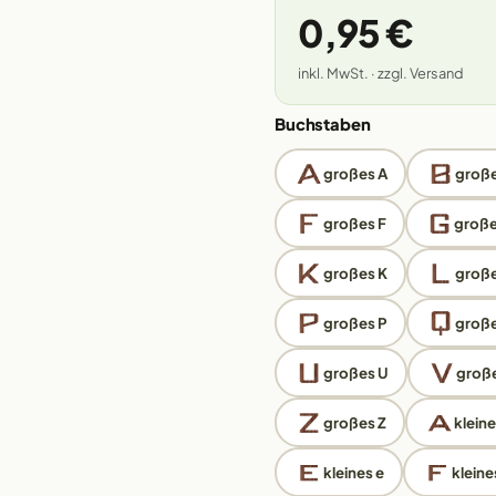
0,95 €
inkl. MwSt. · zzgl. Versand
Buchstaben
großes A
große
großes F
große
großes K
große
großes P
groß
großes U
große
großes Z
kleine
kleines e
kleines