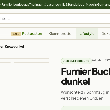
Familienbetrieb aus Thüringen
Lasertechnik & Handarbeit · Made in German
Restposten
Klemmbretter
Lifestyle
Deko
SALE
len Knox dunkel
Art.-Nr. 592
EIGENE FERTIGUNG
Furnier Buc
dunkel
Wunschtext / Schriftzug in
verschiedenen Größen