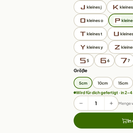
kleines j
kleines
kleines o
kleine
kleines t
kleines
kleines y
kleine
5
6
7
Größe
5cm
10cm
15cm
Wird für dich gefertigt · in 2–4
Menge 
In