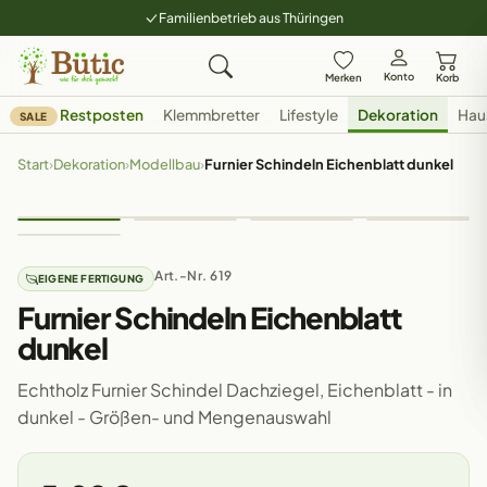
Familienbetrieb aus Thüringen
Konto
Merken
Korb
Restposten
Klemmbretter
Lifestyle
Dekoration
Hau
SALE
Start
›
Dekoration
›
Modellbau
›
Furnier Schindeln Eichenblatt dunkel
Art.-Nr. 619
EIGENE FERTIGUNG
Furnier Schindeln Eichenblatt
dunkel
Echtholz Furnier Schindel Dachziegel, Eichenblatt - in
dunkel - Größen- und Mengenauswahl