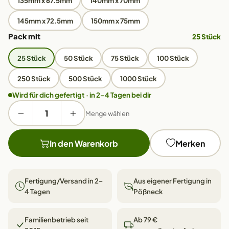
135mm x 67.5mm
140mm x 70mm
145mm x 72.5mm
150mm x 75mm
Pack mit
25 Stück
25 Stück
50 Stück
75 Stück
100 Stück
250 Stück
500 Stück
1000 Stück
Wird für dich gefertigt · in 2–4 Tagen bei dir
Menge wählen
In den Warenkorb
Merken
Fertigung/Versand in 2–
Aus eigener Fertigung in
4 Tagen
Pößneck
Familienbetrieb seit
Ab 79 €