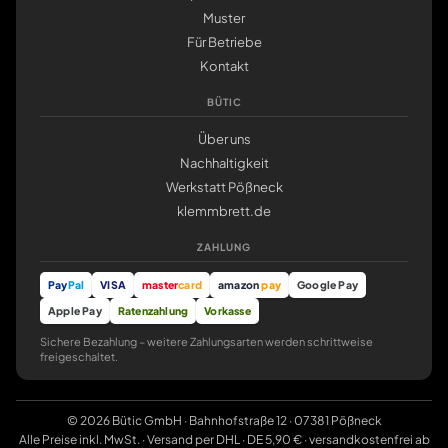
Muster
Für Betriebe
Kontakt
BÜTIC
Über uns
Nachhaltigkeit
Werkstatt Pößneck
klemmbrett.de
ZAHLUNG
Pay
Pal
VISA
master
card
amazon
pay
Google Pay
Apple Pay
Ratenzahlung
Vorkasse
Sichere Bezahlung – weitere Zahlungsarten werden schrittweise
freigeschaltet.
© 2026 Bütic GmbH · Bahnhofstraße 12 · 07381 Pößneck
Alle Preise inkl. MwSt. · Versand per DHL · DE 5,90 € · versandkostenfrei ab