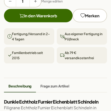
Menge wählen
In den Warenkorb
Merken
Fertigung/Versand in 2–
Aus eigener Fertigung in
4 Tagen
Pößneck
Familienbetrieb seit
Ab 79 €
2015
versandkostenfrei
Beschreibung
Frage zum Artikel
Dunkle Echtholz Furnier Eichenblatt Schindeln
Filigrane Echtholz Furnier Eichenblatt Schindeln in