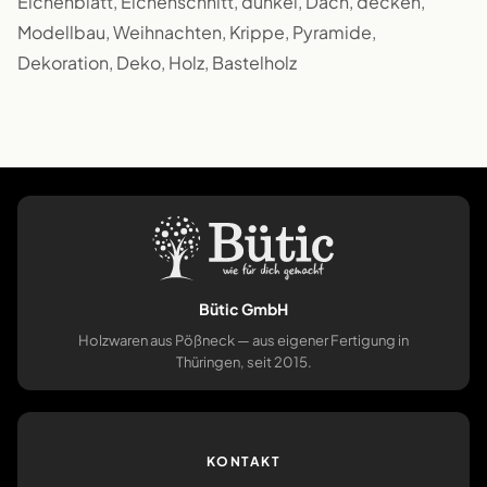
Eichenblatt, Eichenschnitt, dunkel, Dach, decken,
Modellbau, Weihnachten, Krippe, Pyramide,
Dekoration, Deko, Holz, Bastelholz
Bütic GmbH
Holzwaren aus Pößneck — aus eigener Fertigung in
Thüringen, seit 2015.
KONTAKT