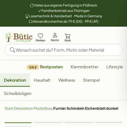
Vieles aus eigener Fertigung in Pößneck
Familienbetrieb aus Thüringen
Lasertechnik & Handarbeit · Made in Germany
Versandkostenfrei ab 79 € (DE) · 99 € (AT)
Konto
Merken
Korb
Restposten
Klemmbretter
Lifestyle
SALE
Dekoration
Haushalt
Wellness
Stempel
Schwibbögen
Start
›
Dekoration
›
Modellbau
›
Furnier Schindeln Eichenblatt dunkel