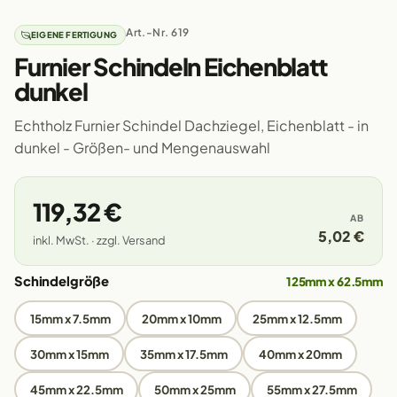
Art.-Nr. 619
EIGENE FERTIGUNG
Furnier Schindeln Eichenblatt
dunkel
Echtholz Furnier Schindel Dachziegel, Eichenblatt - in
dunkel - Größen- und Mengenauswahl
119,32 €
AB
5,02 €
inkl. MwSt. · zzgl. Versand
Schindelgröße
125mm x 62.5mm
15mm x 7.5mm
20mm x 10mm
25mm x 12.5mm
30mm x 15mm
35mm x 17.5mm
40mm x 20mm
45mm x 22.5mm
50mm x 25mm
55mm x 27.5mm