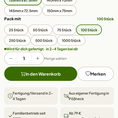
135mm x 67.5mm
140mm x 70mm
145mm x 72.5mm
150mm x 75mm
Pack mit
100 Stück
25 Stück
50 Stück
75 Stück
100 Stück
250 Stück
500 Stück
1000 Stück
Wird für dich gefertigt · in 2–4 Tagen bei dir
Menge wählen
In den Warenkorb
Merken
Fertigung/Versand in 2–
Aus eigener Fertigung in
4 Tagen
Pößneck
Familienbetrieb seit
Ab 79 €