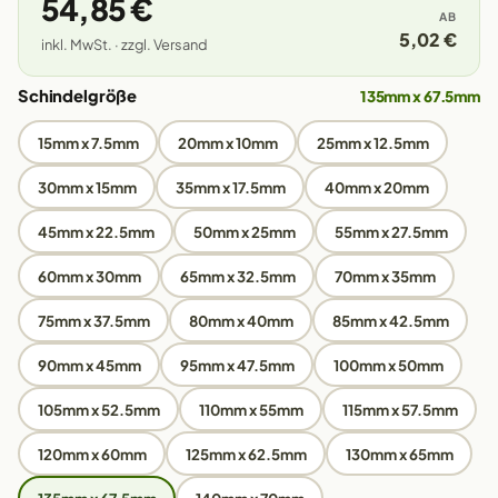
54,85 €
AB
5,02 €
inkl. MwSt. · zzgl. Versand
Schindelgröße
135mm x 67.5mm
15mm x 7.5mm
20mm x 10mm
25mm x 12.5mm
30mm x 15mm
35mm x 17.5mm
40mm x 20mm
45mm x 22.5mm
50mm x 25mm
55mm x 27.5mm
60mm x 30mm
65mm x 32.5mm
70mm x 35mm
75mm x 37.5mm
80mm x 40mm
85mm x 42.5mm
90mm x 45mm
95mm x 47.5mm
100mm x 50mm
105mm x 52.5mm
110mm x 55mm
115mm x 57.5mm
120mm x 60mm
125mm x 62.5mm
130mm x 65mm