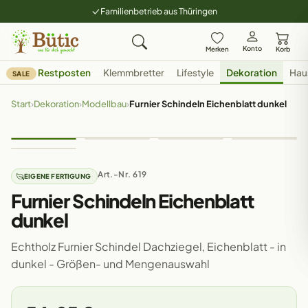
Familienbetrieb aus Thüringen
Konto
Merken
Korb
Restposten
Klemmbretter
Lifestyle
Dekoration
Hau
SALE
Start
›
Dekoration
›
Modellbau
›
Furnier Schindeln Eichenblatt dunkel
Art.-Nr. 619
EIGENE FERTIGUNG
Furnier Schindeln Eichenblatt
dunkel
Echtholz Furnier Schindel Dachziegel, Eichenblatt - in
dunkel - Größen- und Mengenauswahl