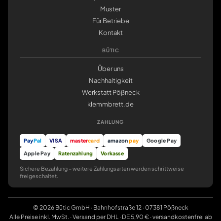
Muster
Für Betriebe
Kontakt
BÜTIC
Über uns
Nachhaltigkeit
Werkstatt Pößneck
klemmbrett.de
ZAHLUNG
Pay
Pal
VISA
master
card
amazon
pay
Google Pay
Apple Pay
Ratenzahlung
Vorkasse
Sichere Bezahlung – weitere Zahlungsarten werden schrittweise
freigeschaltet.
© 2026 Bütic GmbH · Bahnhofstraße 12 · 07381 Pößneck
Alle Preise inkl. MwSt. · Versand per DHL · DE 5,90 € · versandkostenfrei ab