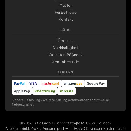
Muster
Für Betriebe
Kontakt
BÜTIC
Über uns
Nachhaltigkeit
Werkstatt Pößneck
klemmbrett.de
ZAHLUNG
Pay
Pal
VISA
master
card
amazon
pay
Google Pay
Apple Pay
Ratenzahlung
Vorkasse
Sichere Bezahlung – weitere Zahlungsarten werden schrittweise
freigeschaltet.
© 2026 Bütic GmbH · Bahnhofstraße 12 · 07381 Pößneck
Alle Preise inkl. MwSt. · Versand per DHL · DE 5,90 € · versandkostenfrei ab