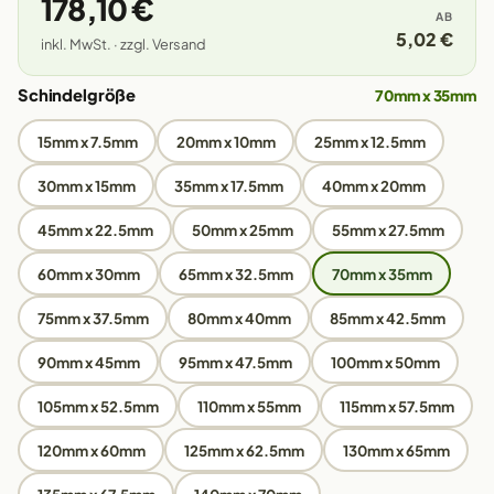
178,10 €
AB
5,02 €
inkl. MwSt. · zzgl. Versand
Schindelgröße
70mm x 35mm
15mm x 7.5mm
20mm x 10mm
25mm x 12.5mm
30mm x 15mm
35mm x 17.5mm
40mm x 20mm
45mm x 22.5mm
50mm x 25mm
55mm x 27.5mm
60mm x 30mm
65mm x 32.5mm
70mm x 35mm
75mm x 37.5mm
80mm x 40mm
85mm x 42.5mm
90mm x 45mm
95mm x 47.5mm
100mm x 50mm
105mm x 52.5mm
110mm x 55mm
115mm x 57.5mm
120mm x 60mm
125mm x 62.5mm
130mm x 65mm