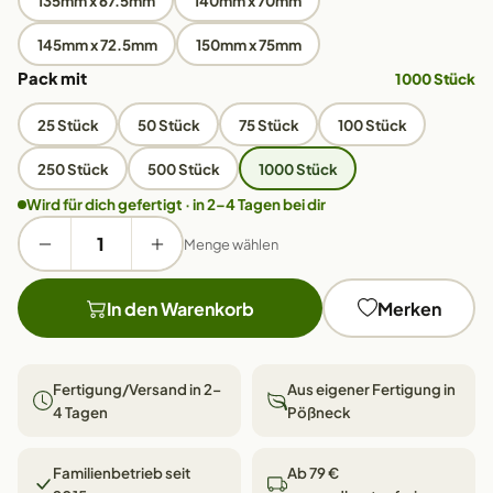
135mm x 67.5mm
140mm x 70mm
145mm x 72.5mm
150mm x 75mm
Pack mit
1000 Stück
25 Stück
50 Stück
75 Stück
100 Stück
250 Stück
500 Stück
1000 Stück
Wird für dich gefertigt · in 2–4 Tagen bei dir
Menge wählen
In den Warenkorb
Merken
Fertigung/Versand in 2–
Aus eigener Fertigung in
4 Tagen
Pößneck
Familienbetrieb seit
Ab 79 €