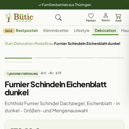
Familienbetrieb aus Thüringen
Konto
Merken
Korb
Restposten
Klemmbretter
Lifestyle
Dekoration
Hau
SALE
Start
›
Dekoration
›
Modellbau
›
Furnier Schindeln Eichenblatt dunkel
Art.-Nr. 619
EIGENE FERTIGUNG
Furnier Schindeln Eichenblatt
dunkel
Echtholz Furnier Schindel Dachziegel, Eichenblatt - in
dunkel - Größen- und Mengenauswahl