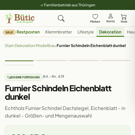
Familienbetrieb aus Thüringen
Konto
Merken
Korb
Restposten
Klemmbretter
Lifestyle
Dekoration
Hau
SALE
Start
›
Dekoration
›
Modellbau
›
Furnier Schindeln Eichenblatt dunkel
Art.-Nr. 619
EIGENE FERTIGUNG
Furnier Schindeln Eichenblatt
dunkel
Echtholz Furnier Schindel Dachziegel, Eichenblatt - in
dunkel - Größen- und Mengenauswahl