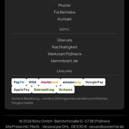
Muster
Für Betriebe
Kontakt
BÜTIC
Über uns
Nachhaltigkeit
Werkstatt Pößneck
klemmbrett.de
ZAHLUNG
Pay
Pal
VISA
master
card
amazon
pay
Google Pay
Apple Pay
Ratenzahlung
Vorkasse
Sichere Bezahlung – weitere Zahlungsarten werden schrittweise
freigeschaltet.
© 2026 Bütic GmbH · Bahnhofstraße 12 · 07381 Pößneck
Alle Preise inkl. MwSt. · Versand per DHL · DE 5,90 € · versandkostenfrei ab