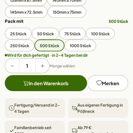
135mm x 67.5mm
140mm x 70mm
145mm x 72.5mm
150mm x 75mm
Pack mit
500 Stück
25 Stück
50 Stück
75 Stück
100 Stück
250 Stück
500 Stück
1000 Stück
Wird für dich gefertigt · in 2–4 Tagen bei dir
Menge wählen
In den Warenkorb
Merken
Fertigung/Versand in 2–
Aus eigener Fertigung in
4 Tagen
Pößneck
Familienbetrieb seit
Ab 79 €