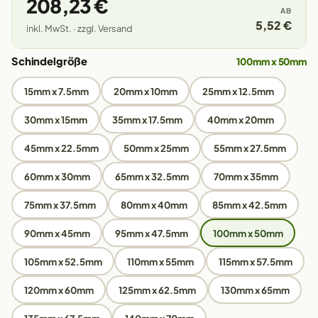
208,23 €
AB
5,52 €
inkl. MwSt. · zzgl. Versand
Schindelgröße
100mm x 50mm
15mm x 7.5mm
20mm x 10mm
25mm x 12.5mm
30mm x 15mm
35mm x 17.5mm
40mm x 20mm
45mm x 22.5mm
50mm x 25mm
55mm x 27.5mm
60mm x 30mm
65mm x 32.5mm
70mm x 35mm
75mm x 37.5mm
80mm x 40mm
85mm x 42.5mm
90mm x 45mm
95mm x 47.5mm
100mm x 50mm
105mm x 52.5mm
110mm x 55mm
115mm x 57.5mm
120mm x 60mm
125mm x 62.5mm
130mm x 65mm