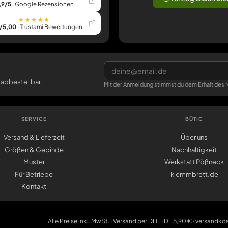
,9/5
· Google Rezensionen
★★★★★
/5,00
· Trustami Bewertungen
 abbestellbar.
Mit der Anmeldung stimmst du dem Erhalt des N
SERVICE
BÜTIC
Versand & Lieferzeit
Über uns
Größen & Gebinde
Nachhaltigkeit
Muster
Werkstatt Pößneck
Für Betriebe
klemmbrett.de
Kontakt
Alle Preise inkl. MwSt. · Versand per DHL · DE 5,90 € · versandko