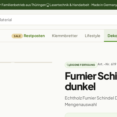
Familienbetrieb aus Thüringen
Lasertechnik & Handarbeit · Made in German
Restposten
Klemmbretter
Lifestyle
Deko
SALE
Art.-Nr. 619
EIGENE FERTIGUNG
Furnier Sch
dunkel
Echtholz Furnier Schindel 
Mengenauswahl