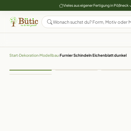
Vieles aus eigener Fertigung in Pößneck
Start
›
Dekoration
›
Modellbau
›
Furnier Schindeln Eichenblatt dunkel