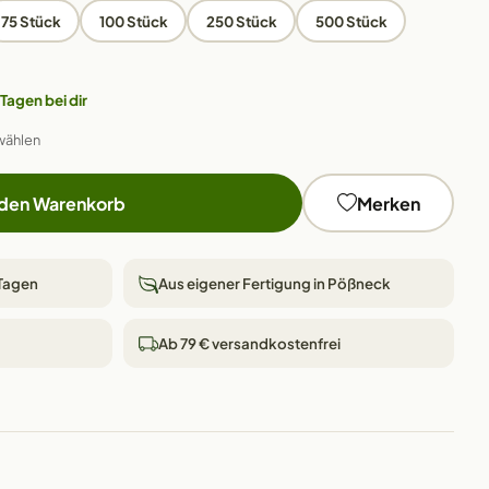
75 Stück
100 Stück
250 Stück
500 Stück
 Tagen bei dir
wählen
 den Warenkorb
Merken
 Tagen
Aus eigener Fertigung in Pößneck
Ab 79 € versandkostenfrei