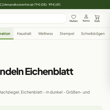
y
Versandkostenfrei ab 79 € (DE) · 99 € (AT)
Konto
Merken
Korb
ration
Haushalt
Wellness
Stempel
Schwibbögen
indeln Eichenblatt
Dachziegel, Eichenblatt - in dunkel - Größen- und