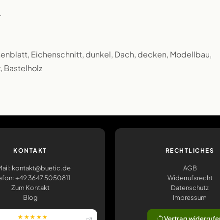
.
enblatt, Eichenschnitt, dunkel, Dach, decken, Modellbau,
, Bastelholz
KONTAKT
RECHTLICHES
ail: kontakt@buetic.de
AGB
efon: +49 3647 5050811
Widerrufsrecht
Zum Kontakt
Datenschutz
Blog
Impressum
★★★★★
Vertrag widerrufe