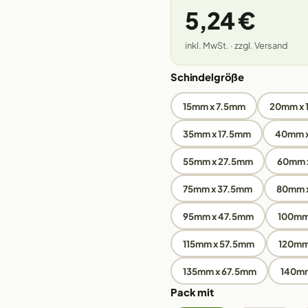
5,24 €
inkl. MwSt. · zzgl. Versand
Schindelgröße
15mm x 7.5mm
20mm x
35mm x 17.5mm
40mm 
55mm x 27.5mm
60mm 
75mm x 37.5mm
80mm 
95mm x 47.5mm
100mm
115mm x 57.5mm
120mm
135mm x 67.5mm
140m
Pack mit