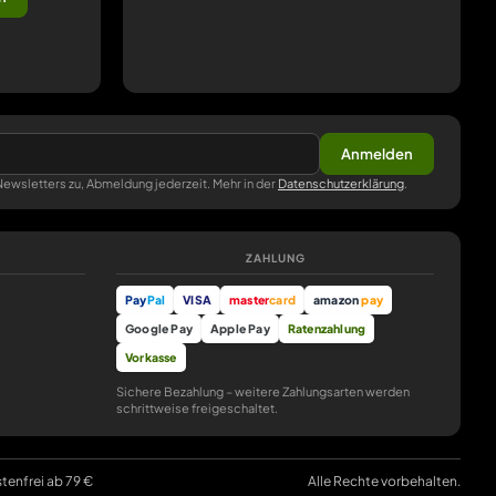
Anmelden
ewsletters zu, Abmeldung jederzeit. Mehr in der
Datenschutzerklärung
.
ZAHLUNG
Pay
Pal
VISA
master
card
amazon
pay
Google Pay
Apple Pay
Ratenzahlung
Vorkasse
Sichere Bezahlung – weitere Zahlungsarten werden
schrittweise freigeschaltet.
stenfrei ab 79 €
Alle Rechte vorbehalten.