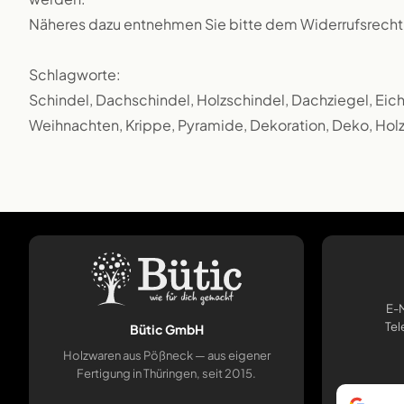
Näheres dazu entnehmen Sie bitte dem Widerrufsrecht
Schlagworte:
Schindel, Dachschindel, Holzschindel, Dachziegel, Eich
Weihnachten, Krippe, Pyramide, Dekoration, Deko, Holz
E-M
Tel
Bütic GmbH
Holzwaren aus Pößneck — aus eigener
Fertigung in Thüringen, seit 2015.