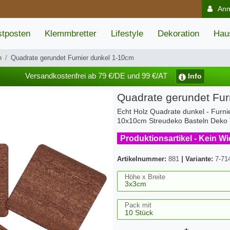
An
tposten
Klemmbretter
Lifestyle
Dekoration
Hau
n
Quadrate gerundet Furnier dunkel 1-10cm
Versandkostenfrei ab 79 €/DE und 99 €/AT
Info
Quadrate gerundet Fur
Echt Holz Quadrate dunkel - Furni
10x10cm Streudeko Basteln Deko 
Produktionsartikel - Kein W
Artikelnummer:
881
|
Variante:
7-71
Höhe x Breite
Pack mit