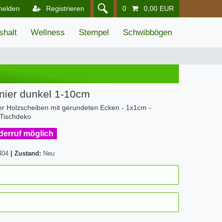
melden
Registrieren
0
0,00 EUR
shalt
Wellness
Stempel
Schwibbögen
nier dunkel 1-10cm
er Holzscheiben mit gerundeten Ecken - 1x1cm -
Tischdeko
iderruf möglich
404
|
Zustand:
Neu