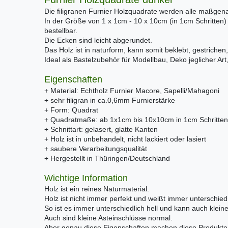
Die filigranen Furnier Holzquadrate werden alle maßgenau
In der Größe von 1 x 1cm - 10 x 10cm (in 1cm Schritten
bestellbar.
Die Ecken sind leicht abgerundet.
Das Holz ist in naturform, kann somit beklebt, gestrichen,
Ideal als Bastelzubehör für Modellbau, Deko jeglicher Ar
Eigenschaften
+ Material: Echtholz Furnier Macore, Sapelli/Mahagoni
+ sehr filigran in ca.0,6mm Furnierstärke
+ Form: Quadrat
+ Quadratmaße: ab 1x1cm bis 10x10cm in 1cm Schritte
+ Schnittart: gelasert, glatte Kanten
+ Holz ist in unbehandelt, nicht lackiert oder lasiert
+ saubere Verarbeitungsqualität
+ Hergestellt in Thüringen/Deutschland
Wichtige Information
Holz ist ein reines Naturmaterial.
Holz ist nicht immer perfekt und weißt immer unterschiedl
So ist es immer unterschiedlich hell und kann auch klei
Auch sind kleine Asteinschlüsse normal.
Aber genau diese Eigenschaften machen diese Produkte e