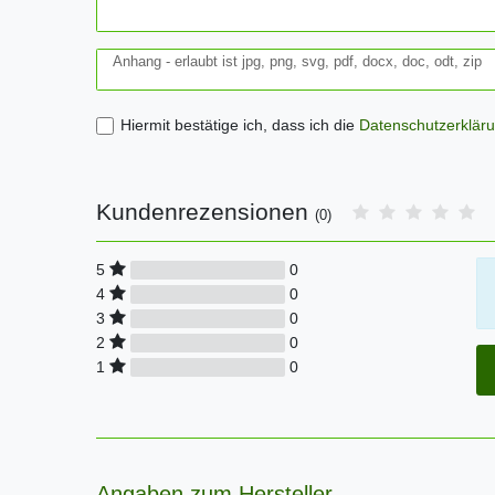
Anhang - erlaubt ist jpg, png, svg, pdf, docx, doc, odt, zip
Hiermit bestätige ich, dass ich die
Daten­schutz­erklär
Kundenrezensionen
(0)
0
5
0
4
0
3
0
2
0
1
Angaben zum Hersteller