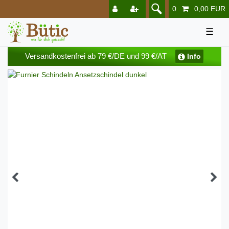
0
0,00 EUR
☰
Versandkostenfrei ab 79 €/DE und 99 €/AT
Info