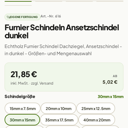
Art.-Nr. 616
EIGENE FERTIGUNG
Furnier Schindeln Ansetzschindel
dunkel
Echtholz Furnier Schindel Dachziegel, Ansetzschindel -
in dunkel - Größen- und Mengenauswahl
21,85 €
AB
5,02 €
inkl. MwSt. · zzgl. Versand
Schindelgröße
30mm x 15mm
15mm x 7.5mm
20mm x 10mm
25mm x 12.5mm
30mm x 15mm
35mm x 17.5mm
40mm x 20mm