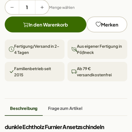
Menge wählen
In den Warenkorb
Merken
Fertigung/Versand in 2–
Aus eigener Fertigung in
4 Tagen
Pößneck
Familienbetrieb seit
Ab 79 €
2015
versandkostenfrei
Beschreibung
Frage zum Artikel
dunkle Echtholz Furnier Ansetzschindeln