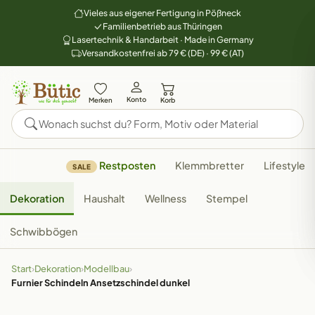
Vieles aus eigener Fertigung in Pößneck
Familienbetrieb aus Thüringen
Lasertechnik & Handarbeit · Made in Germany
Versandkostenfrei ab 79 € (DE) · 99 € (AT)
Konto
Merken
Korb
Restposten
Klemmbretter
Lifestyle
SALE
Dekoration
Haushalt
Wellness
Stempel
Schwibbögen
Start
›
Dekoration
›
Modellbau
›
Furnier Schindeln Ansetzschindel dunkel