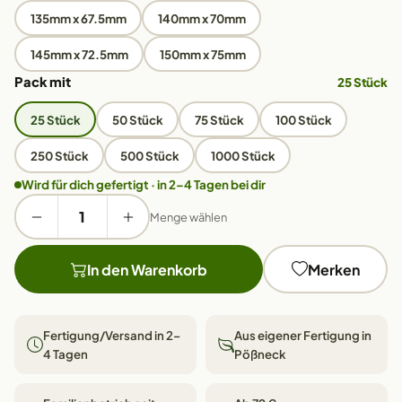
135mm x 67.5mm
140mm x 70mm
145mm x 72.5mm
150mm x 75mm
Pack mit
25 Stück
25 Stück
50 Stück
75 Stück
100 Stück
250 Stück
500 Stück
1000 Stück
Wird für dich gefertigt · in 2–4 Tagen bei dir
Menge wählen
In den Warenkorb
Merken
Fertigung/Versand in 2–
Aus eigener Fertigung in
4 Tagen
Pößneck