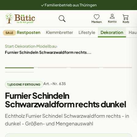
Familienbetrieb aus Thüringen
Konto
Merken
Korb
Restposten
Klemmbretter
Lifestyle
Dekoration
Hau
SALE
Start
›
Dekoration
›
Modellbau
›
Furnier Schindeln Schwarzwaldform rechts...
Art.-Nr. 635
EIGENE FERTIGUNG
Furnier Schindeln
Schwarzwaldform rechts dunkel
Echtholz Furnier Schindel Schwarzwaldform rechts - in
dunkel - Größen- und Mengenauswahl