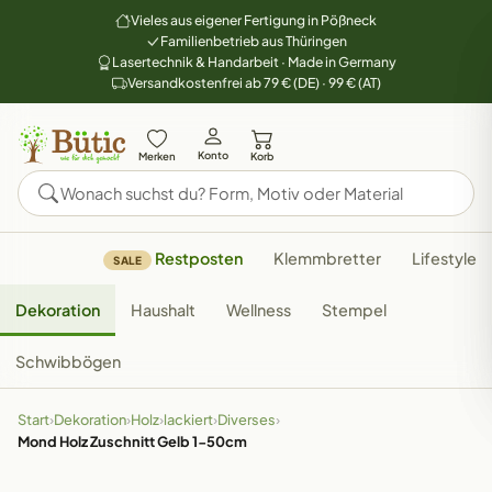
Vieles aus eigener Fertigung in Pößneck
Familienbetrieb aus Thüringen
Lasertechnik & Handarbeit · Made in Germany
Versandkostenfrei ab 79 € (DE) · 99 € (AT)
Konto
Merken
Korb
Restposten
Klemmbretter
Lifestyle
SALE
Dekoration
Haushalt
Wellness
Stempel
Schwibbögen
Start
›
Dekoration
›
Holz
›
lackiert
›
Diverses
›
Mond Holz Zuschnitt Gelb 1-50cm