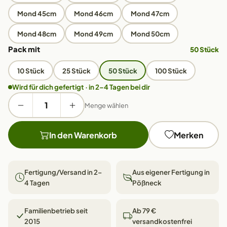
Mond 45cm
Mond 46cm
Mond 47cm
Mond 48cm
Mond 49cm
Mond 50cm
Pack mit
50 Stück
10 Stück
25 Stück
50 Stück
100 Stück
Wird für dich gefertigt · in 2–4 Tagen bei dir
Menge wählen
In den Warenkorb
Merken
Fertigung/Versand in 2–
Aus eigener Fertigung in
4 Tagen
Pößneck
Familienbetrieb seit
Ab 79 €
2015
versandkostenfrei