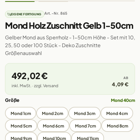
Art.-Nr. 865
EIGENE FERTIGUNG
Mond Holz Zuschnitt Gelb 1-50cm
Gelber Mond aus Sperrholz - 1-50cm Höhe - Set mit 10,
25, 50 oder 100 Stück - Deko Zuschnitte
Größenauswahl
492,02 €
AB
4,09 €
inkl. MwSt. · zzgl. Versand
Größe
Mond 40cm
Mond 1cm
Mond 2cm
Mond 3cm
Mond 4cm
Mond 5cm
Mond 6cm
Mond 7cm
Mond 8cm
Mond 9cm
Mond 10cm
Mond 11cm