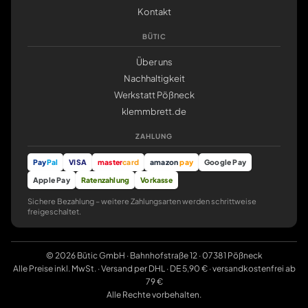
Kontakt
BÜTIC
Über uns
Nachhaltigkeit
Werkstatt Pößneck
klemmbrett.de
ZAHLUNG
Pay
Pal
VISA
master
card
amazon
pay
Google Pay
Apple Pay
Ratenzahlung
Vorkasse
Sichere Bezahlung – weitere Zahlungsarten werden schrittweise
freigeschaltet.
© 2026 Bütic GmbH · Bahnhofstraße 12 · 07381 Pößneck
Alle Preise inkl. MwSt. · Versand per DHL · DE 5,90 € · versandkostenfrei ab
79 €
Alle Rechte vorbehalten.