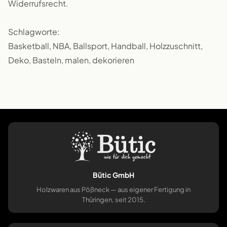
Widerrufsrecht.
Schlagworte:
Basketball, NBA, Ballsport, Handball, Holzzuschnitt,
Deko, Basteln, malen, dekorieren
Bütic GmbH
Holzwaren aus Pößneck — aus eigener Fertigung in
Thüringen, seit 2015.