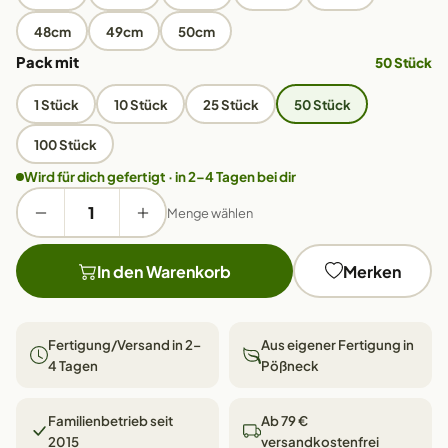
48cm
49cm
50cm
Pack mit
50 Stück
1 Stück
10 Stück
25 Stück
50 Stück
100 Stück
Wird für dich gefertigt · in 2–4 Tagen bei dir
Menge wählen
In den Warenkorb
Merken
Fertigung/Versand in 2–
Aus eigener Fertigung in
4 Tagen
Pößneck
Familienbetrieb seit
Ab 79 €
2015
versandkostenfrei