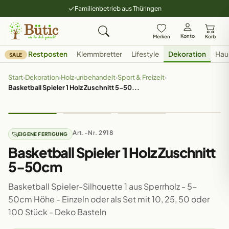
Familienbetrieb aus Thüringen
Konto
Merken
Korb
Restposten
Klemmbretter
Lifestyle
Dekoration
Hau
SALE
Start
›
Dekoration
›
Holz
›
unbehandelt
›
Sport & Freizeit
›
Basketball Spieler 1 Holz Zuschnitt 5-50...
Art.-Nr. 2918
EIGENE FERTIGUNG
Basketball Spieler 1 Holz Zuschnitt
5-50cm
Basketball Spieler-Silhouette 1 aus Sperrholz - 5-
50cm Höhe - Einzeln oder als Set mit 10, 25, 50 oder
100 Stück - Deko Basteln