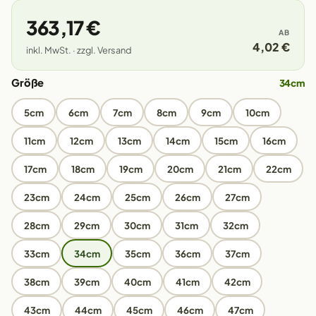
363,17 €
AB
4,02 €
inkl. MwSt. · zzgl. Versand
Größe
34cm
5cm
6cm
7cm
8cm
9cm
10cm
11cm
12cm
13cm
14cm
15cm
16cm
17cm
18cm
19cm
20cm
21cm
22cm
23cm
24cm
25cm
26cm
27cm
28cm
29cm
30cm
31cm
32cm
33cm
34cm
35cm
36cm
37cm
38cm
39cm
40cm
41cm
42cm
43cm
44cm
45cm
46cm
47cm