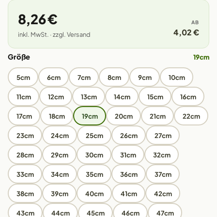
8,26 €
AB
4,02 €
inkl. MwSt. · zzgl. Versand
Größe
19cm
5cm
6cm
7cm
8cm
9cm
10cm
11cm
12cm
13cm
14cm
15cm
16cm
17cm
18cm
19cm
20cm
21cm
22cm
23cm
24cm
25cm
26cm
27cm
28cm
29cm
30cm
31cm
32cm
33cm
34cm
35cm
36cm
37cm
38cm
39cm
40cm
41cm
42cm
43cm
44cm
45cm
46cm
47cm