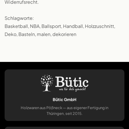
Widerrufsrecht.
Schlagworte:
Basketball, NBA, Ballsport, Handball, Holzzuschnitt,
Deko, Basteln, malen, dekorieren
Bütic GmbH
Holzwaren aus Pößneck — aus eigener Fertigung in
Thüringen, seit 2015.