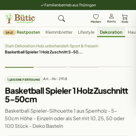
Familienbetrieb aus Thüringen
Konto
Merken
Korb
Restposten
Klemmbretter
Lifestyle
Dekoration
Hau
SALE
Start
›
Dekoration
›
Holz
›
unbehandelt
›
Sport & Freizeit
›
Basketball Spieler 1 Holz Zuschnitt 5-50...
Art.-Nr. 2918
EIGENE FERTIGUNG
Basketball Spieler 1 Holz Zuschnitt
5-50cm
Basketball Spieler-Silhouette 1 aus Sperrholz - 5-
50cm Höhe - Einzeln oder als Set mit 10, 25, 50 oder
100 Stück - Deko Basteln