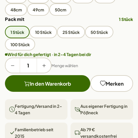
48cm
49cm
50cm
Pack mit
1 Stück
1 Stück
10 Stück
25 Stück
50 Stück
100 Stück
Wird für dich gefertigt · in 2–4 Tagen bei dir
Menge wählen
In den Warenkorb
Merken
Fertigung/Versand in 2–
Aus eigener Fertigung in
4 Tagen
Pößneck
Familienbetrieb seit
Ab 79 €
2015
versandkostenfrei