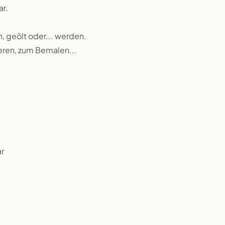
ar.
n, geölt oder... werden.
ieren, zum Bemalen...
r