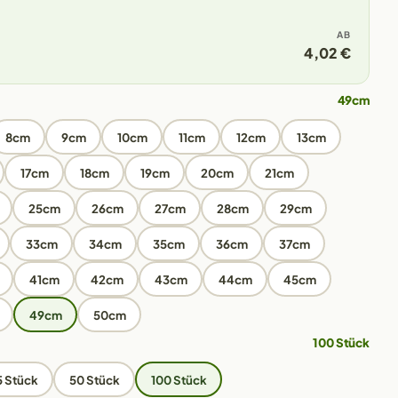
AB
4,02 €
49cm
8cm
9cm
10cm
11cm
12cm
13cm
17cm
18cm
19cm
20cm
21cm
25cm
26cm
27cm
28cm
29cm
33cm
34cm
35cm
36cm
37cm
41cm
42cm
43cm
44cm
45cm
49cm
50cm
100 Stück
5 Stück
50 Stück
100 Stück