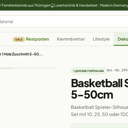
Familienbetrieb aus Thüringen
Lasertechnik & Handarbeit · Made in German
Restposten
Klemmbretter
Lifestyle
Deko
SALE
r 1 Holz Zuschnitt 5-50...
Art.-Nr. 291
EIGENE FERTIGUNG
Basketball S
5-50cm
Basketball Spieler-Silhoue
Set mit 10, 25, 50 oder 10