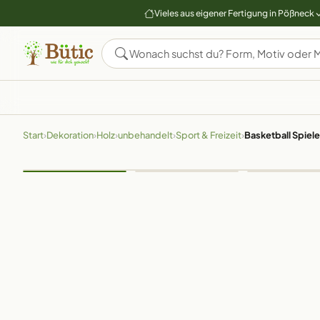
Vieles aus eigener Fertigung in Pößneck
Start
›
Dekoration
›
Holz
›
unbehandelt
›
Sport & Freizeit
›
Basketball Spiele