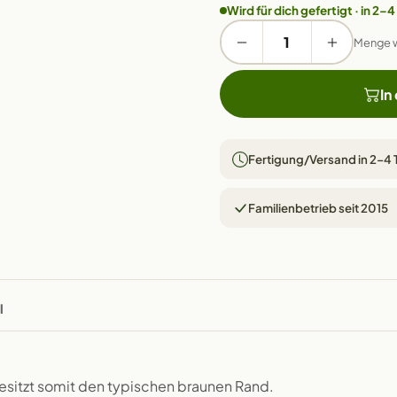
Wird für dich gefertigt · in 2–4
Menge 
In
Fertigung/Versand in 2–4
Familienbetrieb seit 2015
l
besitzt somit den typischen braunen Rand.