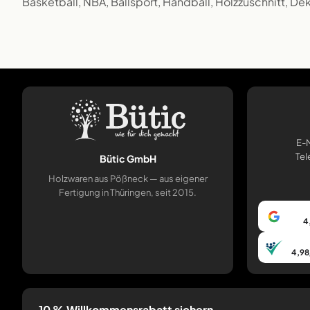
Basketball, NBA, Ballsport, Handball, Holzzuschnitt, De
E-M
Tel
Bütic GmbH
Holzwaren aus Pößneck — aus eigener
Fertigung in Thüringen, seit 2015.
4
4,98
10 % Willkommensrabatt sichern