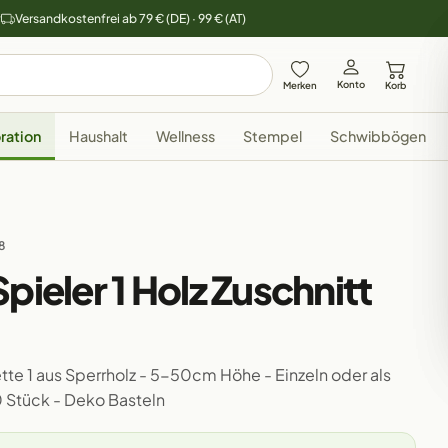
y
Versandkostenfrei ab 79 € (DE) · 99 € (AT)
Konto
Merken
Korb
ration
Haushalt
Wellness
Stempel
Schwibbögen
8
pieler 1 Holz Zuschnitt
tte 1 aus Sperrholz - 5-50cm Höhe - Einzeln oder als
0 Stück - Deko Basteln