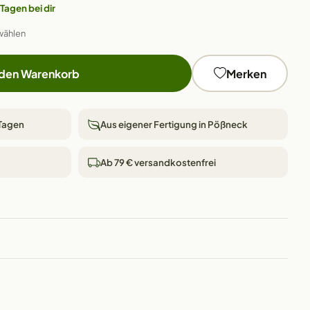
 Tagen bei dir
wählen
 den Warenkorb
Merken
 Tagen
Aus eigener Fertigung in Pößneck
Ab 79 € versandkostenfrei