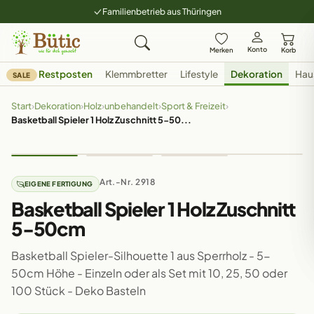
Familienbetrieb aus Thüringen
Konto
Merken
Korb
Restposten
Klemmbretter
Lifestyle
Dekoration
Hau
SALE
Start
›
Dekoration
›
Holz
›
unbehandelt
›
Sport & Freizeit
›
Basketball Spieler 1 Holz Zuschnitt 5-50...
Art.-Nr. 2918
EIGENE FERTIGUNG
Basketball Spieler 1 Holz Zuschnitt
5-50cm
Basketball Spieler-Silhouette 1 aus Sperrholz - 5-
50cm Höhe - Einzeln oder als Set mit 10, 25, 50 oder
100 Stück - Deko Basteln