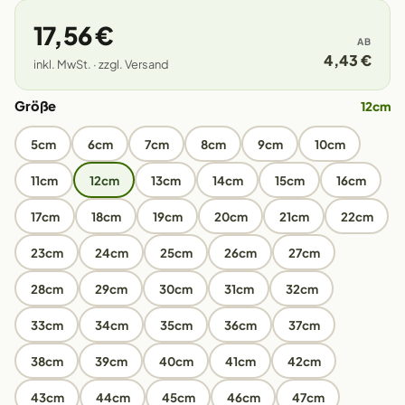
17,56 €
AB
4,43 €
inkl. MwSt. · zzgl. Versand
Größe
12cm
5cm
6cm
7cm
8cm
9cm
10cm
11cm
12cm
13cm
14cm
15cm
16cm
17cm
18cm
19cm
20cm
21cm
22cm
23cm
24cm
25cm
26cm
27cm
28cm
29cm
30cm
31cm
32cm
33cm
34cm
35cm
36cm
37cm
38cm
39cm
40cm
41cm
42cm
43cm
44cm
45cm
46cm
47cm