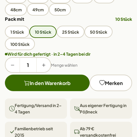
48cm
49cm
50cm
Pack mit
10 Stück
1 Stück
10 Stück
25 Stück
50 Stück
100 Stück
Wird für dich gefertigt · in 2–4 Tagen bei dir
Menge wählen
In den Warenkorb
Merken
Fertigung/Versand in 2–
Aus eigener Fertigung in
4 Tagen
Pößneck
Familienbetrieb seit
Ab 79 €
2015
versandkostenfrei