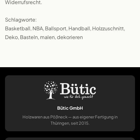
Widerrufsrecht.
Schlagworte:
Basketball, NBA, Ballsport, Handball, Holzzuschnitt,
Deko, Basteln, malen, dekorieren
Bütic GmbH
Holzwaren aus Pößneck — aus eigener Fertigung in
Thüringen, seit 2015.