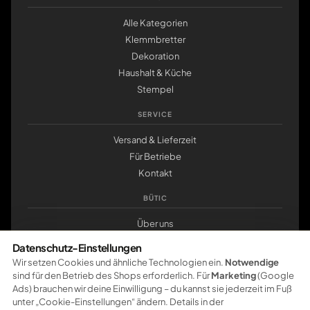
Alle Kategorien
Klemmbretter
Dekoration
Haushalt & Küche
Stempel
SERVICE
Versand & Lieferzeit
Für Betriebe
Kontakt
BÜTIC
Über uns
Nachhaltigkeit
Datenschutz-Einstellungen
klemmbrett.de
Wir setzen Cookies und ähnliche Technologien ein.
Notwendige
sind für den Betrieb des Shops erforderlich. Für
Marketing
(Google
ZAHLUNG
Ads) brauchen wir deine Einwilligung – du kannst sie jederzeit im Fuß
unter „Cookie-Einstellungen“ ändern. Details in der
Pay
Pal
VISA
master
card
amazon
pay
Google Pay