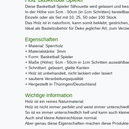
Diese Basketball Spieler Silhouette wird gelasert und be
In der Höhe von 5cm - 50cm (in 1cm Schritten) bestellbar
Einzeln oder als Set mit 10, 25, 50 oder 100 Stück.
Das Holz ist in naturform, kann somit beklebt, gestrichen,
Ideal als Bastelzubehör für Deko jeglicher Art, zum Verz
Eigenschaften
+ Material: Sperrholz
+ Materialstärke: 3mm
+ Form: Basketball Spieler
+ Maße (Höhe): 5cm - 50cm in 1cm Schritten auswählba
+ Schnittart: gelasert, glatte Kanten
+ Holz ist unbehandelt, nicht lackiert oder lasiert
+ saubere Verarbeitungsqualität
+ Hergestellt in Thüringen/Deutschland
Wichtige Information
Holz ist ein reines Naturmaterial.
Holz ist nicht immer perfekt und weist immer unterschiedl
So ist es immer unterschiedlich hell und kann auch klei
Auch sind kleine Asteinschlüsse normal.
Aber genau diese Eigenschaften machen diese Produkte e