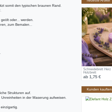
neueste Artikel
sitzt somit den typischen braunen Rand.
.
 geölt oder... werden.
ieren, zum Bemalen...
r
Schneidebrett Herz
Holzbrett
ab 1,75 €
Kunden kauften 
iche Strukturen auf.
ne Unreinheiten in der Maserung aufweisen.
inzigartig.