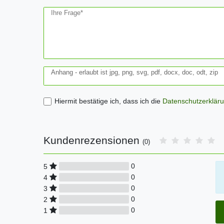
Ihre Frage*
Anhang - erlaubt ist jpg, png, svg, pdf, docx, doc, odt, zip
Hiermit bestätige ich, dass ich die
Daten­schutz­erklär
Kundenrezensionen
(0)
0
5
0
4
0
3
0
2
0
1