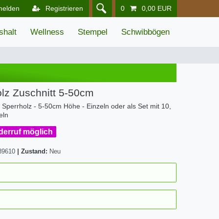
melden
Registrieren
0
0,00 EUR
shalt
Wellness
Stempel
Schwibbögen
olz Zuschnitt 5-50cm
s Sperrholz - 5-50cm Höhe - Einzeln oder als Set mit 10,
eln
iderruf möglich
89610
|
Zustand:
Neu