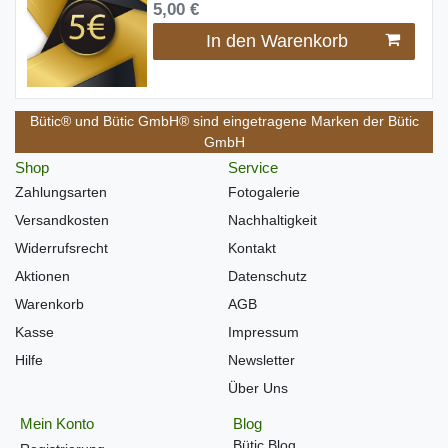
5,00 €
In den Warenkorb
Bütic® und Bütic GmbH® sind eingetragene Marken der Bütic
GmbH
Shop
Service
Zahlungsarten
Fotogalerie
Versandkosten
Nachhaltigkeit
Widerrufsrecht
Kontakt
Aktionen
Datenschutz
Warenkorb
AGB
Kasse
Impressum
Hilfe
Newsletter
Über Uns
Mein Konto
Blog
Bütic Blog