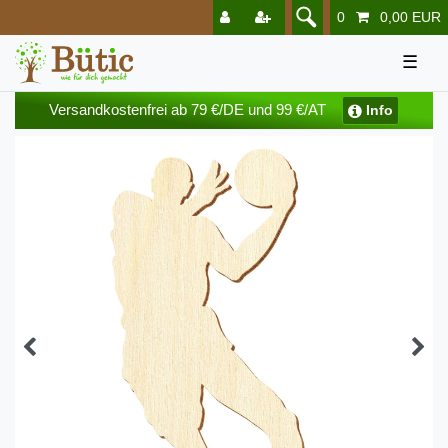
0
0,00 EUR
☰
Versandkostenfrei ab 79 €/DE und 99 €/AT
Info