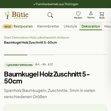
Familienbetrieb aus Thüringen
Konto
Merken
Korb
Restposten
Klemmbretter
Lifestyle
Dekoration
Hau
SALE
Start
›
Dekoration
›
Holz
›
unbehandelt
›
Anlässe
›
Baumkugel Holz Zuschnitt 5-50cm
Art.-Nr. 612
EIGENE FERTIGUNG
Baumkugel Holz Zuschnitt 5-
50cm
Sperrholz Baumkugeln, Zuschnitte, 3mm in vielen
verschiedenen Größen