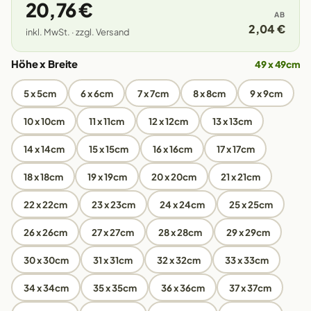
20,76 €
AB
2,04 €
inkl. MwSt. · zzgl. Versand
Höhe x Breite
49 x 49cm
5 x 5cm
6 x 6cm
7 x 7cm
8 x 8cm
9 x 9cm
10 x 10cm
11 x 11cm
12 x 12cm
13 x 13cm
14 x 14cm
15 x 15cm
16 x 16cm
17 x 17cm
18 x 18cm
19 x 19cm
20 x 20cm
21 x 21cm
22 x 22cm
23 x 23cm
24 x 24cm
25 x 25cm
26 x 26cm
27 x 27cm
28 x 28cm
29 x 29cm
30 x 30cm
31 x 31cm
32 x 32cm
33 x 33cm
34 x 34cm
35 x 35cm
36 x 36cm
37 x 37cm