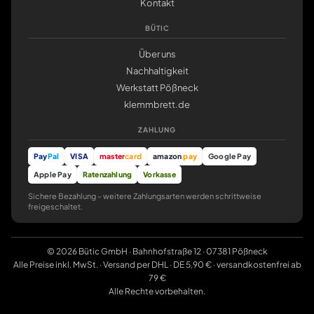
Kontakt
BÜTIC
Über uns
Nachhaltigkeit
Werkstatt Pößneck
klemmbrett.de
ZAHLUNG
Pay
Pal
VISA
master
card
amazon
pay
Google Pay
Apple Pay
Ratenzahlung
Vorkasse
Sichere Bezahlung – weitere Zahlungsarten werden schrittweise
freigeschaltet.
© 2026 Bütic GmbH · Bahnhofstraße 12 · 07381 Pößneck
Alle Preise inkl. MwSt. · Versand per DHL · DE 5,90 € · versandkostenfrei ab
79 €
Alle Rechte vorbehalten.