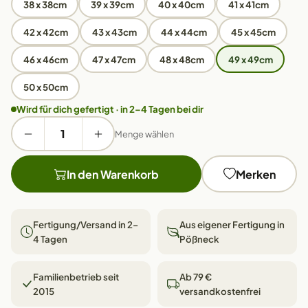
38 x 38cm
39 x 39cm
40 x 40cm
41 x 41cm
42 x 42cm
43 x 43cm
44 x 44cm
45 x 45cm
46 x 46cm
47 x 47cm
48 x 48cm
49 x 49cm
50 x 50cm
Wird für dich gefertigt · in 2–4 Tagen bei dir
Menge wählen
In den Warenkorb
Merken
Fertigung/Versand in 2–
Aus eigener Fertigung in
4 Tagen
Pößneck
Familienbetrieb seit
Ab 79 €
2015
versandkostenfrei