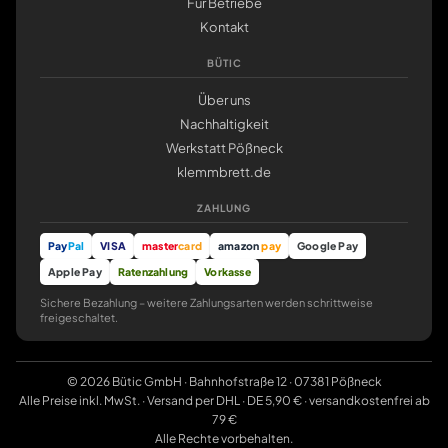
Für Betriebe
Kontakt
BÜTIC
Über uns
Nachhaltigkeit
Werkstatt Pößneck
klemmbrett.de
ZAHLUNG
Pay
Pal
VISA
master
card
amazon
pay
Google Pay
Apple Pay
Ratenzahlung
Vorkasse
Sichere Bezahlung – weitere Zahlungsarten werden schrittweise
freigeschaltet.
© 2026 Bütic GmbH · Bahnhofstraße 12 · 07381 Pößneck
Alle Preise inkl. MwSt. · Versand per DHL · DE 5,90 € · versandkostenfrei ab
79 €
Alle Rechte vorbehalten.