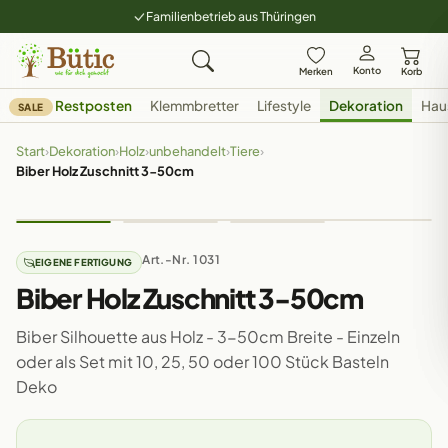
Familienbetrieb aus Thüringen
Konto
Merken
Korb
Restposten
Klemmbretter
Lifestyle
Dekoration
Hau
SALE
Start
›
Dekoration
›
Holz
›
unbehandelt
›
Tiere
›
Biber Holz Zuschnitt 3-50cm
Art.-Nr. 1031
EIGENE FERTIGUNG
Biber Holz Zuschnitt 3-50cm
Biber Silhouette aus Holz - 3-50cm Breite - Einzeln
oder als Set mit 10, 25, 50 oder 100 Stück Basteln
Deko