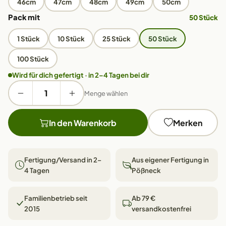
46cm
47cm
48cm
49cm
50cm
Pack mit
50 Stück
1 Stück
10 Stück
25 Stück
50 Stück
100 Stück
Wird für dich gefertigt · in 2–4 Tagen bei dir
Menge wählen
In den Warenkorb
Merken
Fertigung/Versand in 2–
Aus eigener Fertigung in
4 Tagen
Pößneck
Familienbetrieb seit
Ab 79 €
2015
versandkostenfrei