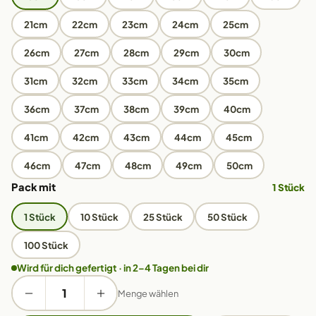
21cm
22cm
23cm
24cm
25cm
26cm
27cm
28cm
29cm
30cm
31cm
32cm
33cm
34cm
35cm
36cm
37cm
38cm
39cm
40cm
41cm
42cm
43cm
44cm
45cm
46cm
47cm
48cm
49cm
50cm
Pack mit
1 Stück
1 Stück
10 Stück
25 Stück
50 Stück
100 Stück
Wird für dich gefertigt · in 2–4 Tagen bei dir
Menge wählen