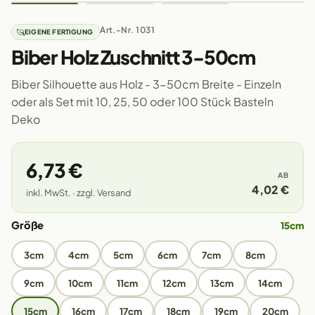
Art.-Nr. 1031
EIGENE FERTIGUNG
Biber Holz Zuschnitt 3-50cm
Biber Silhouette aus Holz - 3-50cm Breite - Einzeln
oder als Set mit 10, 25, 50 oder 100 Stück Basteln
Deko
6,73 €
AB
4,02 €
inkl. MwSt. · zzgl. Versand
Größe
15cm
3cm
4cm
5cm
6cm
7cm
8cm
9cm
10cm
11cm
12cm
13cm
14cm
15cm
16cm
17cm
18cm
19cm
20cm