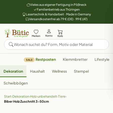
Vieles aus eigener Fertigung in Pößneck
Familienbetrieb aus Thüringen
Lasertechnik & Handarbeit · Made in Germany
Versandkostenfrei ab 79 € (DE) · 99 € (AT)
Konto
Merken
Korb
Restposten
Klemmbretter
Lifestyle
SALE
Dekoration
Haushalt
Wellness
Stempel
Schwibbögen
Start
›
Dekoration
›
Holz
›
unbehandelt
›
Tiere
›
Biber Holz Zuschnitt 3-50cm