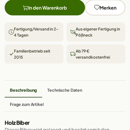
In den Warenkorb
Merken
Fertigung/Versand in 2–
Aus eigener Fertigung in
4 Tagen
Pößneck
Familienbetrieb seit
Ab 79 €
2015
versandkostenfrei
Beschreibung
Technische Daten
Frage zum Artikel
Holz Biber
Dieser Biber wird gelasert und besitzt somit den