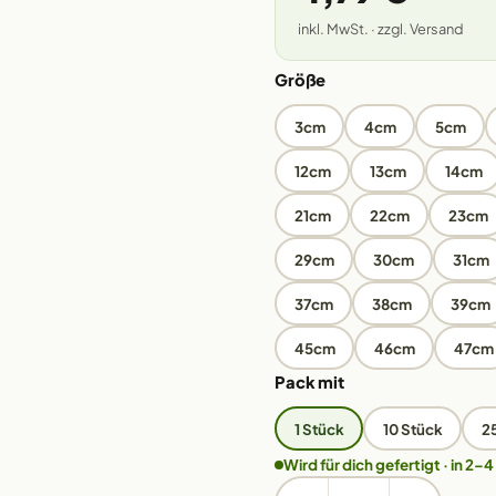
inkl. MwSt. · zzgl. Versand
Größe
3cm
4cm
5cm
12cm
13cm
14cm
21cm
22cm
23cm
29cm
30cm
31cm
37cm
38cm
39cm
45cm
46cm
47cm
Pack mit
1 Stück
10 Stück
2
Wird für dich gefertigt · in 2–4