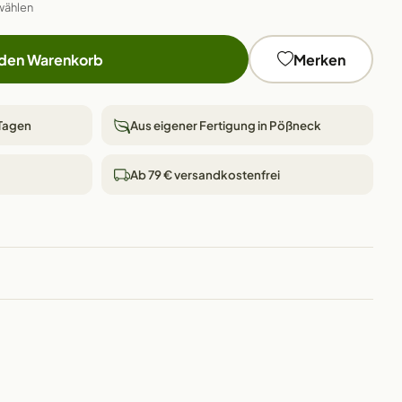
wählen
 den Warenkorb
Merken
 Tagen
Aus eigener Fertigung in Pößneck
Ab 79 € versandkostenfrei