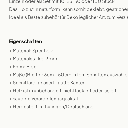
Einzeln oder als Set mit 10, 25, 50 oder 100 Stück.
Das Holz ist in naturform, kann somit beklebt, gestriche
Ideal als Bastelzubehör für Deko jeglicher Art, zum Verz
Eigenschaften
+ Material: Sperrholz
+ Materialstärke: 3mm
+ Form: Biber
+ Maße (Breite): 3cm - 50cm in 1cm Schritten auswählb
+ Schnittart: gelasert, glatte Kanten
+ Holz ist in unbehandelt, nicht lackiert oder lasiert
+ saubere Verarbeitungsqualität
+ Hergestellt in Thüringen/Deutschland