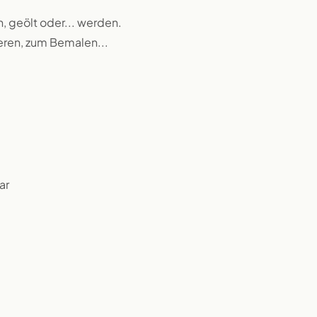
n, geölt oder... werden.
ieren, zum Bemalen...
ar