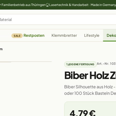
Familienbetrieb aus Thüringen
Lasertechnik & Handarbeit · Made in German
Restposten
Klemmbretter
Lifestyle
Deko
SALE
cm
Art.-Nr. 103
EIGENE FERTIGUNG
Biber Holz 
Biber Silhouette aus Holz -
oder 100 Stück Basteln D
4,79 €