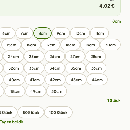
4,02 €
8cm
6cm
7cm
8cm
9cm
10cm
11cm
15cm
16cm
17cm
18cm
19cm
20cm
24cm
25cm
26cm
27cm
28cm
32cm
33cm
34cm
35cm
36cm
40cm
41cm
42cm
43cm
44cm
48cm
49cm
50cm
1 Stück
5 Stück
50 Stück
100 Stück
 Tagen bei dir