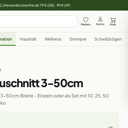
y
Versandkostenfrei ab 79 € (DE) · 99 € (AT)
Konto
Merken
Korb
ration
Haushalt
Wellness
Stempel
Schwibbögen
1
Zuschnitt 3-50cm
 3-50cm Breite - Einzeln oder als Set mit 10, 25, 50
eko
AB