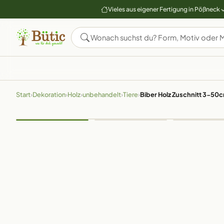
Vieles aus eigener Fertigung in Pößneck
Start
›
Dekoration
›
Holz
›
unbehandelt
›
Tiere
›
Biber Holz Zuschnitt 3-50