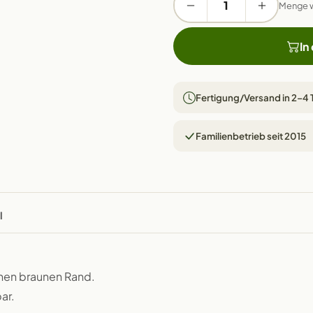
Menge 
In
Fertigung/Versand in 2–4
Familienbetrieb seit 2015
l
chen braunen Rand.
ar.