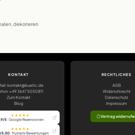
malen, dekorieren
KONTAKT
RECHTLICHES
ail: kontakt@buetic.de
AGB
efon: +49 3647 5050811
Widerrufsrecht
Zum Kontakt
Datenschutz
Blog
Impressum
★★★★★
Vertrag widerrufe
,9/5
· Google Rezensionen
★★★★★
/5,00
· Trustami Bewertungen