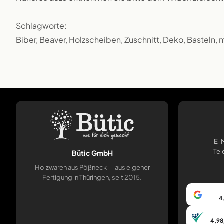
Schlagworte:
Biber, Beaver, Holzscheiben, Zuschnitt, Deko, Basteln, 
E-M
Tel
Bütic GmbH
Holzwaren aus Pößneck — aus eigener
Fertigung in Thüringen, seit 2015.
4
4,98