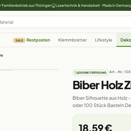
Familienbetrieb aus Thüringen
Lasertechnik & Handarbeit · Made in German
Restposten
Klemmbretter
Lifestyle
Deko
SALE
cm
Art.-Nr. 103
EIGENE FERTIGUNG
Biber Holz 
Biber Silhouette aus Holz -
oder 100 Stück Basteln D
18,59 €