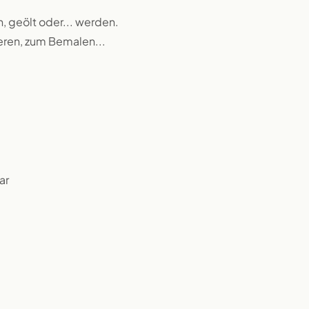
n, geölt oder... werden.
ieren, zum Bemalen...
ar