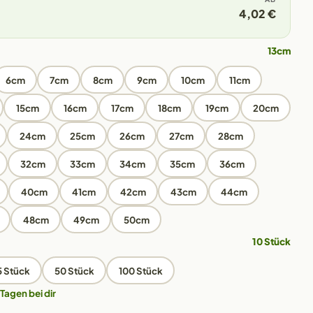
4,02 €
13cm
6cm
7cm
8cm
9cm
10cm
11cm
15cm
16cm
17cm
18cm
19cm
20cm
24cm
25cm
26cm
27cm
28cm
32cm
33cm
34cm
35cm
36cm
40cm
41cm
42cm
43cm
44cm
48cm
49cm
50cm
10 Stück
5 Stück
50 Stück
100 Stück
 Tagen bei dir