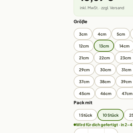
inkl. MwSt. · zzgl. Versand
Größe
3cm
4cm
5cm
12cm
13cm
14cm
21cm
22cm
23cm
29cm
30cm
31cm
37cm
38cm
39cm
45cm
46cm
47cm
Pack mit
1 Stück
10 Stück
2
Wird für dich gefertigt · in 2–4