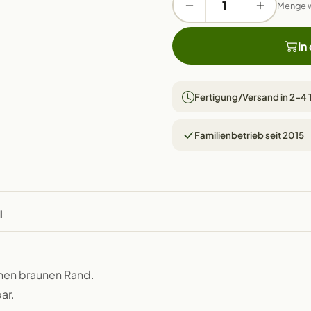
Menge 
In
Fertigung/Versand in 2–4
Familienbetrieb seit 2015
l
chen braunen Rand.
ar.