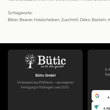
Schlagworte:
Biber, Beaver, Holzscheiben, Zuschnitt, Deko, Basteln, 
E-M
Tel
Bütic GmbH
Holzwaren aus Pößneck — aus eigener
Fertigung in Thüringen, seit 2015.
4
4,98