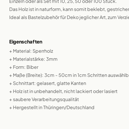
Einzeln oder als Set mit 10, 25, 50 oder 100 Stück.
Das Holz ist in naturform, kann somit beklebt, gestriche
Ideal als Bastelzubehör für Deko jeglicher Art, zum Verz
Eigenschaften
+ Material: Sperrholz
+ Materialstärke: 3mm
+ Form: Biber
+ Maße (Breite): 3cm - 50cm in 1cm Schritten auswählb
+ Schnittart: gelasert, glatte Kanten
+ Holz ist in unbehandelt, nicht lackiert oder lasiert
+ saubere Verarbeitungsqualität
+ Hergestellt in Thüringen/Deutschland