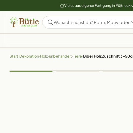
Vieles aus eigener Fertigung in Pößneck
Start
›
Dekoration
›
Holz
›
unbehandelt
›
Tiere
›
Biber Holz Zuschnitt 3-50