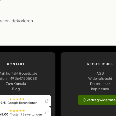
malen, dekorieren
KONTAKT
RECHTLICHES
ail: kontakt@buetic.de
AGB
efon: +49 3647 5050811
Widerrufsrecht
Zum Kontakt
Datenschutz
Blog
Impressum
★★★★★
Vertrag widerrufe
,9/5
· Google Rezensionen
★★★★★
/5,00
· Trustami Bewertungen