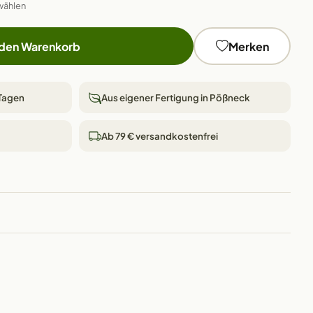
wählen
 den Warenkorb
Merken
 Tagen
Aus eigener Fertigung in Pößneck
Ab 79 € versandkostenfrei