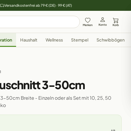
y
Versandkostenfrei ab 79 € (DE) · 99 € (AT)
Konto
Merken
Korb
ration
Haushalt
Wellness
Stempel
Schwibbögen
1
Zuschnitt 3-50cm
 3-50cm Breite - Einzeln oder als Set mit 10, 25, 50
eko
AB