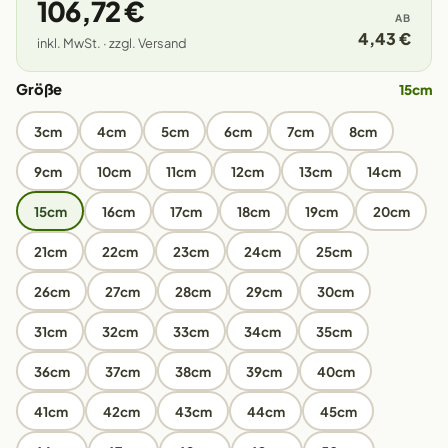
106,72 €
AB
4,43 €
inkl. MwSt. · zzgl. Versand
Größe
15cm
3cm
4cm
5cm
6cm
7cm
8cm
9cm
10cm
11cm
12cm
13cm
14cm
15cm
16cm
17cm
18cm
19cm
20cm
21cm
22cm
23cm
24cm
25cm
26cm
27cm
28cm
29cm
30cm
31cm
32cm
33cm
34cm
35cm
36cm
37cm
38cm
39cm
40cm
41cm
42cm
43cm
44cm
45cm