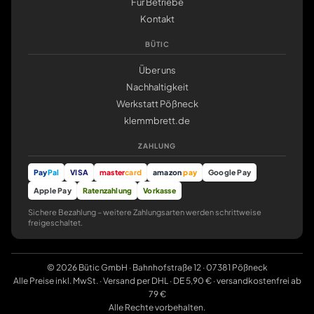
Für Betriebe
Kontakt
BÜTIC
Über uns
Nachhaltigkeit
Werkstatt Pößneck
klemmbrett.de
ZAHLUNG
Pay
Pal
VISA
master
card
amazon
pay
Google Pay
Apple Pay
Ratenzahlung
Vorkasse
Sichere Bezahlung – weitere Zahlungsarten werden schrittweise
freigeschaltet.
© 2026 Bütic GmbH · Bahnhofstraße 12 · 07381 Pößneck
Alle Preise inkl. MwSt. · Versand per DHL · DE 5,90 € · versandkostenfrei ab
79 €
Alle Rechte vorbehalten.