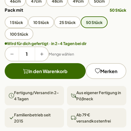
46cm
47cm
48cm
49cm
50cm
Pack mit
50 Stück
1 Stück
10 Stück
25 Stück
50 Stück
100 Stück
Wird für dich gefertigt · in 2–4 Tagen bei dir
Menge wählen
In den Warenkorb
Merken
Fertigung/Versand in 2–
Aus eigener Fertigung in
4 Tagen
Pößneck
Familienbetrieb seit
Ab 79 €
2015
versandkostenfrei