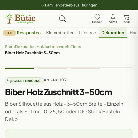
Familienbetrieb aus Thüringen
Konto
Merken
Korb
Restposten
Klemmbretter
Lifestyle
Dekoration
Hau
SALE
Start
›
Dekoration
›
Holz
›
unbehandelt
›
Tiere
›
Biber Holz Zuschnitt 3-50cm
Art.-Nr. 1031
EIGENE FERTIGUNG
Biber Holz Zuschnitt 3-50cm
Biber Silhouette aus Holz - 3-50cm Breite - Einzeln
oder als Set mit 10, 25, 50 oder 100 Stück Basteln
Deko