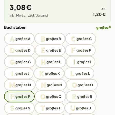
3,08 €
AB
1,20 €
inkl. MwSt. · zzgl. Versand
Buchstaben
großes P
großes A
großes B
großes C
großes D
großes E
großes F
großes G
großes H
großes I
großes J
großes K
großes L
großes M
großes N
großes O
großes P
großes Q
großes R
großes S
großes T
großes U