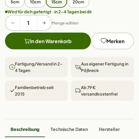
5cm
10cm
15cm
20cm
Wird für dich gefertigt · in 2–4 Tagen bei dir
Menge wählen
In den Warenkorb
Merken
Fertigung/Versand in 2–
Aus eigener Fertigung in
4 Tagen
Pößneck
Familienbetrieb seit
Ab 79 €
2015
versandkostenfrei
Beschreibung
Technische Daten
Hersteller