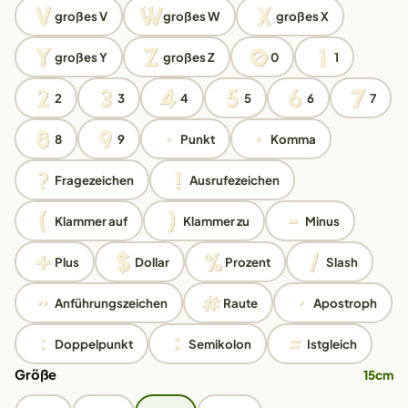
großes V
großes W
großes X
großes Y
großes Z
0
1
2
3
4
5
6
7
8
9
Punkt
Komma
Fragezeichen
Ausrufezeichen
Klammer auf
Klammer zu
Minus
Plus
Dollar
Prozent
Slash
Anführungszeichen
Raute
Apostroph
Doppelpunkt
Semikolon
Istgleich
Größe
15cm