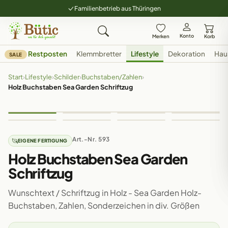
Familienbetrieb aus Thüringen
Konto
Merken
Korb
Restposten
Klemmbretter
Lifestyle
Dekoration
Hau
SALE
Start
›
Lifestyle
›
Schilder
›
Buchstaben/Zahlen
›
Holz Buchstaben Sea Garden Schriftzug
Art.-Nr. 593
EIGENE FERTIGUNG
Holz Buchstaben Sea Garden
Schriftzug
Wunschtext / Schriftzug in Holz - Sea Garden Holz-
Buchstaben, Zahlen, Sonderzeichen in div. Größen