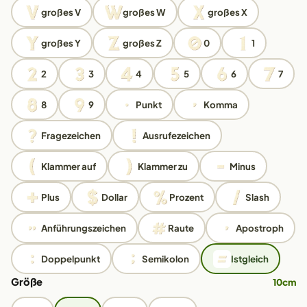
großes V
großes W
großes X
großes Y
großes Z
0
1
2
3
4
5
6
7
8
9
Punkt
Komma
Fragezeichen
Ausrufezeichen
Klammer auf
Klammer zu
Minus
Plus
Dollar
Prozent
Slash
Anführungszeichen
Raute
Apostroph
Doppelpunkt
Semikolon
Istgleich
Größe
10cm