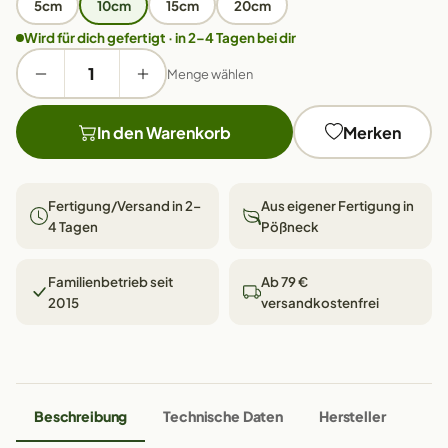
5cm
10cm
15cm
20cm
Wird für dich gefertigt · in 2–4 Tagen bei dir
Menge wählen
In den Warenkorb
Merken
Fertigung/Versand in 2–
Aus eigener Fertigung in
4 Tagen
Pößneck
Familienbetrieb seit
Ab 79 €
2015
versandkostenfrei
Beschreibung
Technische Daten
Hersteller