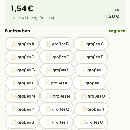
1,54 €
AB
1,20 €
inkl. MwSt. · zzgl. Versand
Buchstaben
Istgleich
großes A
großes B
großes C
großes D
großes E
großes F
großes G
großes H
großes I
großes J
großes K
großes L
großes M
großes N
großes O
großes P
großes Q
großes R
großes S
großes T
großes U