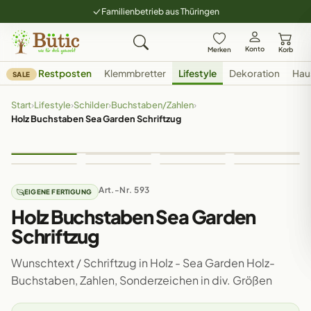
Familienbetrieb aus Thüringen
Konto
Merken
Korb
Restposten
Klemmbretter
Lifestyle
Dekoration
Hau
SALE
Start
›
Lifestyle
›
Schilder
›
Buchstaben/Zahlen
›
Holz Buchstaben Sea Garden Schriftzug
Art.-Nr. 593
EIGENE FERTIGUNG
Holz Buchstaben Sea Garden
Schriftzug
Wunschtext / Schriftzug in Holz - Sea Garden Holz-
Buchstaben, Zahlen, Sonderzeichen in div. Größen