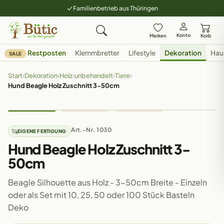
Familienbetrieb aus Thüringen
Konto
Merken
Korb
Restposten
Klemmbretter
Lifestyle
Dekoration
Hau
SALE
Start
›
Dekoration
›
Holz
›
unbehandelt
›
Tiere
›
Hund Beagle Holz Zuschnitt 3-50cm
Art.-Nr. 1030
EIGENE FERTIGUNG
Hund Beagle Holz Zuschnitt 3-
50cm
Beagle Silhouette aus Holz - 3-50cm Breite - Einzeln
oder als Set mit 10, 25, 50 oder 100 Stück Basteln
Deko