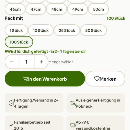
46cm
47cm
48cm
49cm
50cm
Pack mit
100 Stück
1 Stück
10 Stück
25 Stück
50 Stück
100 Stück
Wird für dich gefertigt · in 2–4 Tagen bei dir
Menge wählen
In den Warenkorb
Merken
Fertigung/Versand in 2–
Aus eigener Fertigung in
4 Tagen
Pößneck
Familienbetrieb seit
Ab 79 €
2015
versandkostenfrei