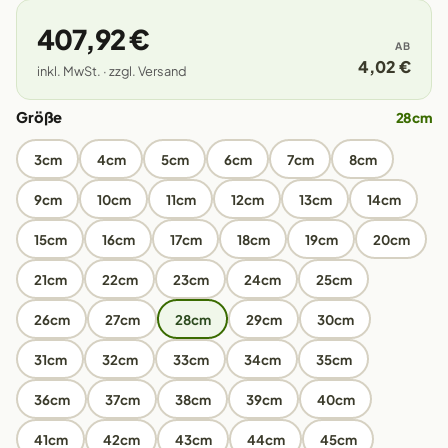
407,92 €
AB
4,02 €
inkl. MwSt. · zzgl. Versand
Größe
28cm
3cm
4cm
5cm
6cm
7cm
8cm
9cm
10cm
11cm
12cm
13cm
14cm
15cm
16cm
17cm
18cm
19cm
20cm
21cm
22cm
23cm
24cm
25cm
26cm
27cm
28cm
29cm
30cm
31cm
32cm
33cm
34cm
35cm
36cm
37cm
38cm
39cm
40cm
41cm
42cm
43cm
44cm
45cm