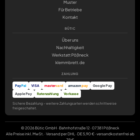
Muster
Für Betriebe
Kontakt
BÜTIC
Über uns
Nachhaltigkeit
Werkstatt Pößneck
klemmbrett.de
ZAHLUNG
Pay
Pal
VISA
master
card
amazon
pay
Google Pay
Apple Pay
Ratenzahlung
Vorkasse
Sichere Bezahlung – weitere Zahlungsarten werden schrittweise
freigeschaltet.
© 2026 Bütic GmbH · Bahnhofstraße 12 · 07381 Pößneck
Alle Preise inkl. MwSt. · Versand per DHL · DE 5,90 € · versandkostenfrei ab
79 €