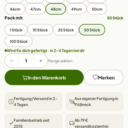
46cm
47cm
48cm
49cm
50cm
Pack mit
50 Stück
1 Stück
10 Stück
25 Stück
50 Stück
100 Stück
Wird für dich gefertigt · in 2–4 Tagen bei dir
Menge wählen
In den Warenkorb
Merken
Fertigung/Versand in 2–
Aus eigener Fertigung in
4 Tagen
Pößneck
Familienbetrieb seit
Ab 79 €
2015
versandkostenfrei