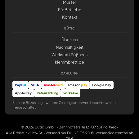
Muster
Für Betriebe
Kontakt
BÜTIC
Über uns
Nachhaltigkeit
Werkstatt Pößneck
klemmbrett.de
ZAHLUNG
Pay
Pal
VISA
master
card
amazon
pay
Google Pay
Apple Pay
Ratenzahlung
Vorkasse
Sichere Bezahlung – weitere Zahlungsarten werden schrittweise
freigeschaltet.
© 2026 Bütic GmbH · Bahnhofstraße 12 · 07381 Pößneck
Alle Preise inkl. MwSt. · Versand per DHL · DE 5,90 € · versandkostenfrei ab
79 €