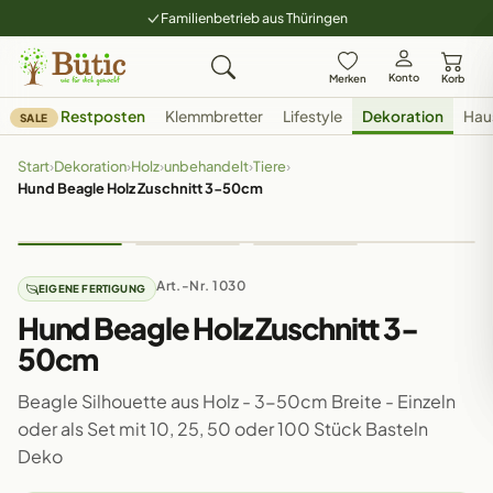
Familienbetrieb aus Thüringen
Konto
Merken
Korb
Restposten
Klemmbretter
Lifestyle
Dekoration
Hau
SALE
Start
›
Dekoration
›
Holz
›
unbehandelt
›
Tiere
›
Hund Beagle Holz Zuschnitt 3-50cm
Art.-Nr. 1030
EIGENE FERTIGUNG
Hund Beagle Holz Zuschnitt 3-
50cm
Beagle Silhouette aus Holz - 3-50cm Breite - Einzeln
oder als Set mit 10, 25, 50 oder 100 Stück Basteln
Deko