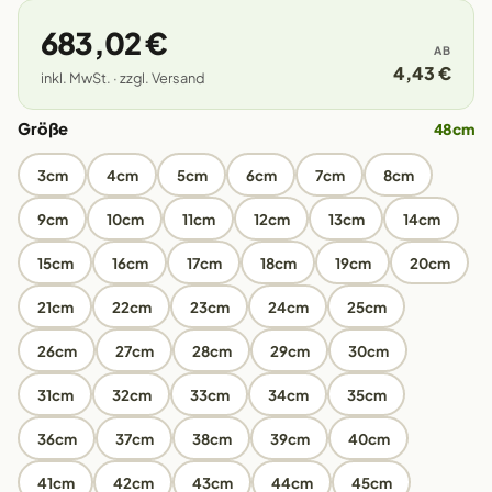
683,02 €
AB
4,43 €
inkl. MwSt. · zzgl. Versand
Größe
48cm
3cm
4cm
5cm
6cm
7cm
8cm
9cm
10cm
11cm
12cm
13cm
14cm
15cm
16cm
17cm
18cm
19cm
20cm
21cm
22cm
23cm
24cm
25cm
26cm
27cm
28cm
29cm
30cm
31cm
32cm
33cm
34cm
35cm
36cm
37cm
38cm
39cm
40cm
41cm
42cm
43cm
44cm
45cm