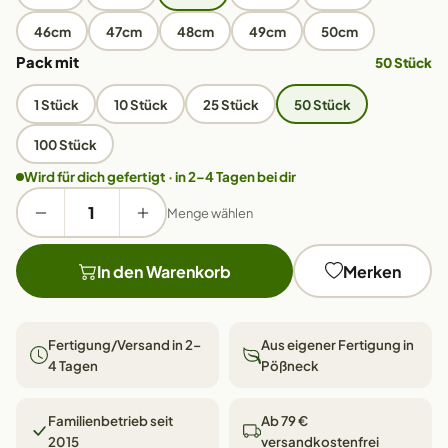
46cm
47cm
48cm
49cm
50cm
Pack mit
50 Stück
1 Stück
10 Stück
25 Stück
50 Stück
100 Stück
Wird für dich gefertigt · in 2–4 Tagen bei dir
Menge wählen
In den Warenkorb
Merken
Fertigung/Versand in 2–
Aus eigener Fertigung in
4 Tagen
Pößneck
Familienbetrieb seit
Ab 79 €
2015
versandkostenfrei