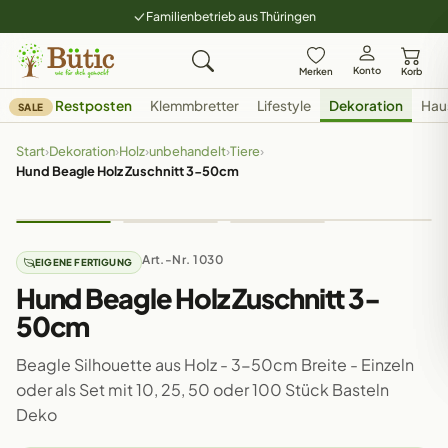
Familienbetrieb aus Thüringen
Konto
Merken
Korb
Restposten
Klemmbretter
Lifestyle
Dekoration
Hau
SALE
Start
›
Dekoration
›
Holz
›
unbehandelt
›
Tiere
›
Hund Beagle Holz Zuschnitt 3-50cm
Art.-Nr. 1030
EIGENE FERTIGUNG
Hund Beagle Holz Zuschnitt 3-
50cm
Beagle Silhouette aus Holz - 3-50cm Breite - Einzeln
oder als Set mit 10, 25, 50 oder 100 Stück Basteln
Deko