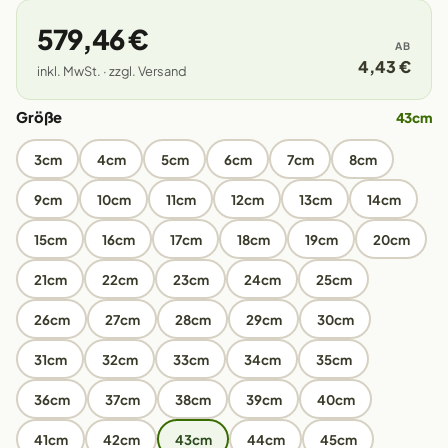
579,46 €
AB
4,43 €
inkl. MwSt. · zzgl. Versand
Größe
43cm
3cm
4cm
5cm
6cm
7cm
8cm
9cm
10cm
11cm
12cm
13cm
14cm
15cm
16cm
17cm
18cm
19cm
20cm
21cm
22cm
23cm
24cm
25cm
26cm
27cm
28cm
29cm
30cm
31cm
32cm
33cm
34cm
35cm
36cm
37cm
38cm
39cm
40cm
41cm
42cm
43cm
44cm
45cm