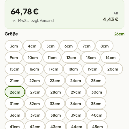
64,78 €
AB
4,43 €
inkl. MwSt. · zzgl. Versand
Größe
26cm
3cm
4cm
5cm
6cm
7cm
8cm
9cm
10cm
11cm
12cm
13cm
14cm
15cm
16cm
17cm
18cm
19cm
20cm
21cm
22cm
23cm
24cm
25cm
26cm
27cm
28cm
29cm
30cm
31cm
32cm
33cm
34cm
35cm
36cm
37cm
38cm
39cm
40cm
41cm
42cm
43cm
44cm
45cm