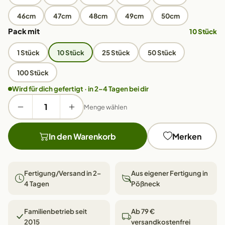
46cm
47cm
48cm
49cm
50cm
Pack mit
10 Stück
1 Stück
10 Stück
25 Stück
50 Stück
100 Stück
Wird für dich gefertigt · in 2–4 Tagen bei dir
Menge wählen
In den Warenkorb
Merken
Fertigung/Versand in 2–
Aus eigener Fertigung in
4 Tagen
Pößneck
Familienbetrieb seit
Ab 79 €
2015
versandkostenfrei