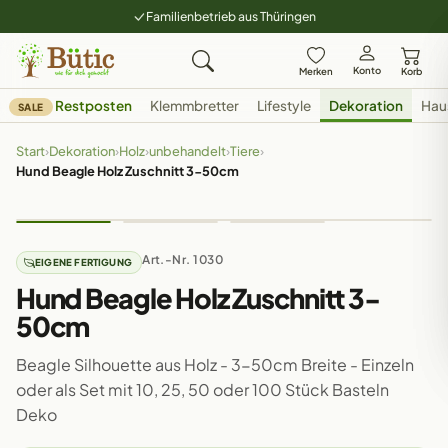
Familienbetrieb aus Thüringen
Konto
Merken
Korb
Restposten
Klemmbretter
Lifestyle
Dekoration
Hau
SALE
Start
›
Dekoration
›
Holz
›
unbehandelt
›
Tiere
›
Hund Beagle Holz Zuschnitt 3-50cm
Art.-Nr. 1030
EIGENE FERTIGUNG
Hund Beagle Holz Zuschnitt 3-
50cm
Beagle Silhouette aus Holz - 3-50cm Breite - Einzeln
oder als Set mit 10, 25, 50 oder 100 Stück Basteln
Deko