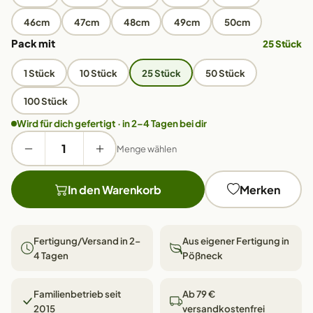
46cm
47cm
48cm
49cm
50cm
Pack mit
25 Stück
1 Stück
10 Stück
25 Stück
50 Stück
100 Stück
Wird für dich gefertigt · in 2–4 Tagen bei dir
Menge wählen
In den Warenkorb
Merken
Fertigung/Versand in 2–
Aus eigener Fertigung in
4 Tagen
Pößneck
Familienbetrieb seit
Ab 79 €
2015
versandkostenfrei