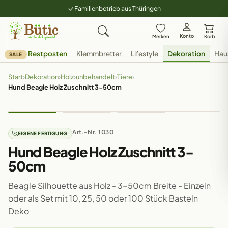
Familienbetrieb aus Thüringen
Konto
Merken
Korb
Restposten
Klemmbretter
Lifestyle
Dekoration
Hau
SALE
Start
›
Dekoration
›
Holz
›
unbehandelt
›
Tiere
›
Hund Beagle Holz Zuschnitt 3-50cm
Art.-Nr. 1030
EIGENE FERTIGUNG
Hund Beagle Holz Zuschnitt 3-
50cm
Beagle Silhouette aus Holz - 3-50cm Breite - Einzeln
oder als Set mit 10, 25, 50 oder 100 Stück Basteln
Deko