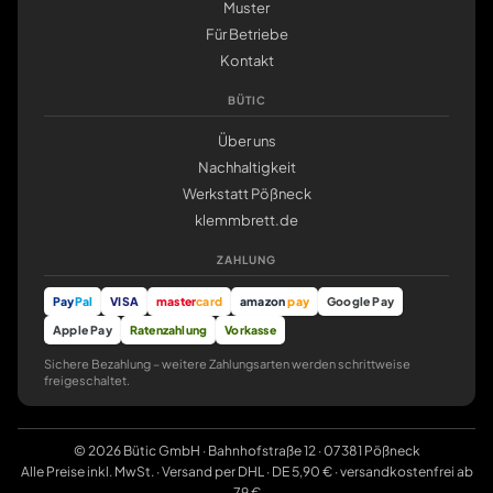
Muster
Für Betriebe
Kontakt
BÜTIC
Über uns
Nachhaltigkeit
Werkstatt Pößneck
klemmbrett.de
ZAHLUNG
Pay
Pal
VISA
master
card
amazon
pay
Google Pay
Apple Pay
Ratenzahlung
Vorkasse
Sichere Bezahlung – weitere Zahlungsarten werden schrittweise
freigeschaltet.
© 2026 Bütic GmbH · Bahnhofstraße 12 · 07381 Pößneck
Alle Preise inkl. MwSt. · Versand per DHL · DE 5,90 € · versandkostenfrei ab
79 €