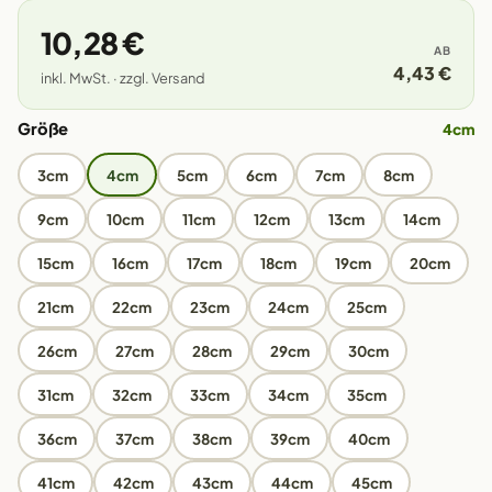
10,28 €
AB
4,43 €
inkl. MwSt. · zzgl. Versand
Größe
4cm
3cm
4cm
5cm
6cm
7cm
8cm
9cm
10cm
11cm
12cm
13cm
14cm
15cm
16cm
17cm
18cm
19cm
20cm
21cm
22cm
23cm
24cm
25cm
26cm
27cm
28cm
29cm
30cm
31cm
32cm
33cm
34cm
35cm
36cm
37cm
38cm
39cm
40cm
41cm
42cm
43cm
44cm
45cm